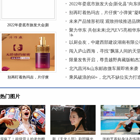
2022年娄底市旅发大会|新化县“向东
别再盯着热玛吉，片仔癀“小弹簧”
未来产品雏形初现 观致持续推进品
2022年娄底市旅发大会|新
聚力华东 共创未来|北汽EV5亮相华
决
以厨会友，中建西部建设湖南有限公
闯入庐山西海，寻找“飘落人间的天堂
限量发售开启，尊贵越野典藏版帕杰
北汽昌河&山东邮政微车展即将来袭
别再盯着热玛吉，片仔癀
乘风破浪的60+，北汽不缺位实力打造
热门图片
笑疯了！超级雷人的老外醉
新《天龙八部》剧照曝光
张柏芝着贴身泳衣练