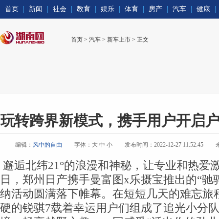
首页
新闻
社会
教育
娱乐
体育
房产
汽车
健康
首页
>
汽车
>
新车上市
> 正文
玩转跨界新模式，携手用户开启
编辑：
风中的自由
字体：
大
中
小
发布时间：2022-12-27 11:52:45
邂逅北纬21°的浪漫和神秘，让专业和热爱激
日，郑州日产携手曼富图x乐摄宝推出的“驰骋
纳活动圆满落下帷幕。在短短几天的难忘旅
硬的锐骐7载着幸运用户们组成了追光小分