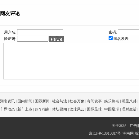
网友评论
用户名:
密码:
验证码:
匿名发表
湖南资讯
|
国内新闻
|
国际新闻
|
社会与法
|
社会万象
|
奇闻轶事
|
娱乐热点
|
明星八卦
|
车界动态
|
新车上市
|
购车指南
|
体坛要闻
|
篮球风云
|
国际足球
|
中国足球
|
理财生活
|
关于本站
-
广告
京ICP备13015087号
湖南网
版