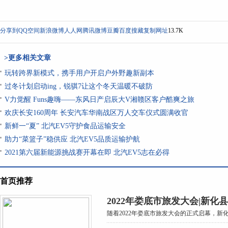
分享到
QQ空间
新浪微博
人人网
腾讯微博
豆瓣
百度搜藏
复制网址
13.7K
>更多相关文章
玩转跨界新模式，携手用户开启户外野趣新副本
过冬计划启动ing，锐骐7让这个冬天温暖不破防
V力觉醒 Funs趣嗨——东风日产启辰大V湘赣区客户酷爽之旅
欢庆长安160周年 长安汽车华南战区万人交车仪式圆满收官
新鲜一“夏” 北汽EV5守护食品运输安全
助力“菜篮子”稳供应 北汽EV5品质运输护航
2021第六届新能源挑战赛开幕在即 北汽EV5志在必得
首页推荐
2022年娄底市旅发大会|新化
随着2022年娄底市旅发大会的正式启幕，新化