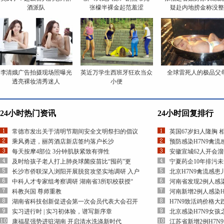
酒派队
张檬半裸金起范羞涩
疑赴内地捞金称没
李清娥广告拍摄现场照曝光
英近万学生西班牙狂欢当众
全球雷死人的极品父
透亮裸妆清秀迷人
小便
24小时热门资讯
24小时回复排行
常德市发出关于清明节期间安全文明祭扫的倡议
英国67岁妇人隆胸 
乘风勇进，丽芮酒店新店签约落户长沙
预防感染H7N9禽
每天按摩4部位 3分钟肌肤紧致有弹性
安徽宣城62人开会
及时给孩子老人打上肺炎球菌疫苗比“囤药”更
宁夏药企10年排污
长沙市侨联深入浏阳开展脱贫攻坚实地调研 入户
北京H7N9禽流感
中科人才专家组考察调研 湖南省3所职校获授“
河南省发现2例人感染
科教兴国 尊师重教
河南新增2例人感染H
湖南省科技创新促进会第一次会员代表大会召开
H7N9致活鸡价格大
实习进行时 | 实习初体验，谱写新序章
北京感染H7N9女
康福星强势进驻湖南 开启清水洗涤新时代
江苏省新增2例H7N