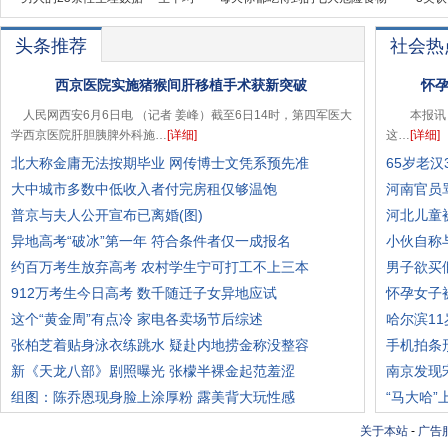
头条推荐
社会热
西京医院实施猪猴间肝移植手术获新突破
怀孕
人民网西安6月6日电 （记者 姜峰）截至6日14时，第四军医大
本报讯 
学西京医院肝胆胰脾外科施…
[详细]
这…
[详细]
北大称金庸无法按期毕业 网传博士文凭系预先准
65岁老
大中城市多数中低收入者付完房租仅够温饱
河南官员
普京与夫人公开宣布已离婚(图)
河北儿童
异地高考“破冰”第一年 符合条件者仅一成报名
小伙自称
约百万考生放弃高考 农村学生宁可打工不上三本
男子欲买
912万考生今日高考 数千随迁子女异地应试
怀孕女子
这个“黄金周”有点冷 家电各卖场节后综述
哈尔滨1
张柏芝着贴身泳衣练跳水 疑赴内地捞金称没整容
手机拍条
新《天龙八部》剧照曝光 张檬半裸金起范羞涩
南京发现
组图：陈乔恩现身脸上涂厚粉 露美背大玩性感
“马大哈”
关于本站
-
广告