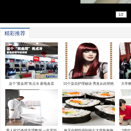
1/2
精彩推荐
这个“黄金周”有点冷 家电各卖
10个染后护理秘诀 秀发从此明艳
大学
男人的25条性生理数据 一生平均
每天你都吃得到的七大危险食物
3类