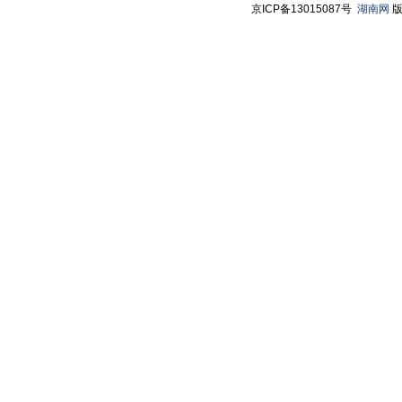
京ICP备13015087号
湖南网
版