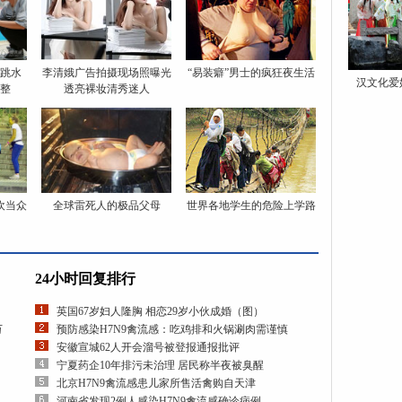
跳水
李清娥广告拍摄现场照曝光
“易装癖”男士的疯狂夜生活
汉文化爱
整
透亮裸妆清秀迷人
欢当众
全球雷死人的极品父母
世界各地学生的危险上学路
24小时回复排行
英国67岁妇人隆胸 相恋29岁小伙成婚（图）
万
预防感染H7N9禽流感：吃鸡排和火锅涮肉需谨慎
安徽宣城62人开会溜号被登报通报批评
宁夏药企10年排污未治理 居民称半夜被臭醒
北京H7N9禽流感患儿家所售活禽购自天津
河南省发现2例人感染H7N9禽流感确诊病例