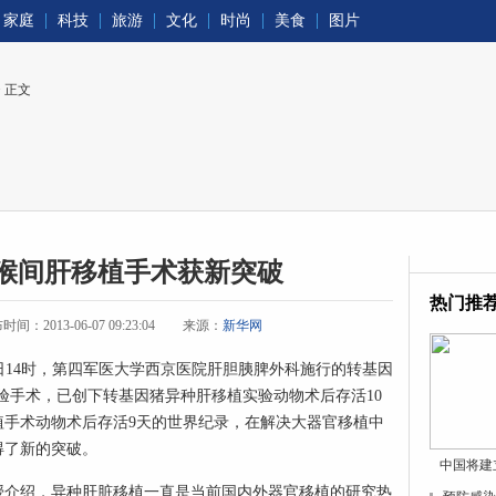
家庭
科技
旅游
文化
时尚
美食
图片
> 正文
猴间肝移植手术获新突破
热门推
间：2013-06-07 09:23:04
来源：
新华网
6日14时，第四军医大学西京医院肝胆胰脾外科施行的转基因
验手术，已创下转基因猪异种肝移植实验动物术后存活10
植手术动物术后存活9天的世界纪录，在解决大器官移植中
得了新的突破。
中国将建
介绍，异种肝脏移植一直是当前国内外器官移植的研究热