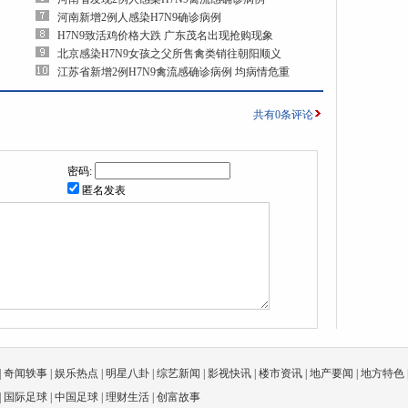
河南新增2例人感染H7N9确诊病例
H7N9致活鸡价格大跌 广东茂名出现抢购现象
北京感染H7N9女孩之父所售禽类销往朝阳顺义
江苏省新增2例H7N9禽流感确诊病例 均病情危重
共有
0
条评论
密码:
匿名发表
|
奇闻轶事
|
娱乐热点
|
明星八卦
|
综艺新闻
|
影视快讯
|
楼市资讯
|
地产要闻
|
地方特色
|
国际足球
|
中国足球
|
理财生活
|
创富故事