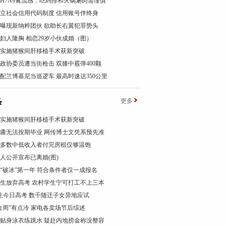
H7N9禽流感：吃鸡排和火锅涮肉需谨慎
立社会信用代码制度 信用账号伴终身
曝现新纳粹团伙 欲助长右翼犯罪势头
岁妇人隆胸 相恋29岁小伙成婚（图）
实施猪猴间肝移植手术获新突破
政协委员遭当街枪击 双膝中霰弹400颗
配兰博基尼当巡逻车 最高时速达350公里
条
更多
实施猪猴间肝移植手术获新突破
庸无法按期毕业 网传博士文凭系预先准
多数中低收入者付完房租仅够温饱
人公开宣布已离婚(图)
“破冰”第一年 符合条件者仅一成报名
生放弃高考 农村学生宁可打工不上三本
考生今日高考 数千随迁子女异地应试
金周”有点冷 家电各卖场节后综述
贴身泳衣练跳水 疑赴内地捞金称没整容