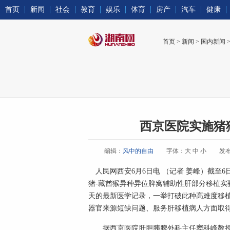
首页
新闻
社会
教育
娱乐
体育
房产
汽车
健康
首页
>
新闻
>
国内新闻
西京医院实施猪
编辑：
风中的自由
字体：
大
中
小
发布时
人民网西安6月6日电 （记者 姜峰）截至
猪-藏酋猴异种异位脾窝辅助性肝部分移植实
天的最新医学记录，一举打破此种高难度移
器官来源短缺问题、服务肝移植病人方面取
据西京医院肝胆胰脾外科主任窦科峰教授