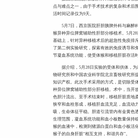
点与难点之一，由于手术技术的复杂和术后
活时间记录仅为9天。
5月7日，西京医院肝胆胰脾外科与麻醉科
猴异种异位脾窝辅助性肝部分移植术。5月2
基础上，针对异种移植术后的超急性免疫排
了第二例实验研究，探索有效的免疫诱导和
节凝血系统功能，使受体猴和移植肝脏存活时
据介绍，5月28日实验的受体和供体，为
物研究所和中国农业科学院北京畜牧研究所
知识产权。此次手术采用的方式，是切除受
种异位脾窝辅助性部分肝移植。术中，当开
色胆汁流出。至手术结束时，移植肝脏质地
狭窄和血栓形成，移植肝血流充足，血流动
吸，生命体征平稳。胆道引流管内有金黄色
生理范围，凝血系统功能和血小板数量保持
猴的血液中，检测到猪源白蛋白和血小板活
猴子的自身肝脏“相互支持，和谐共存”。