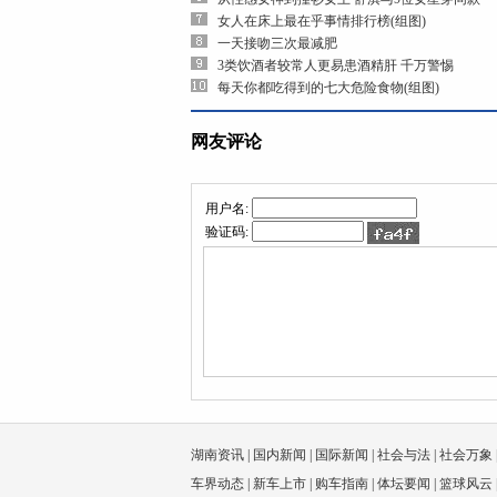
女人在床上最在乎事情排行榜(组图)
一天接吻三次最减肥
3类饮酒者较常人更易患酒精肝 千万警惕
每天你都吃得到的七大危险食物(组图)
网友评论
用户名:
验证码:
湖南资讯
|
国内新闻
|
国际新闻
|
社会与法
|
社会万象
车界动态
|
新车上市
|
购车指南
|
体坛要闻
|
篮球风云