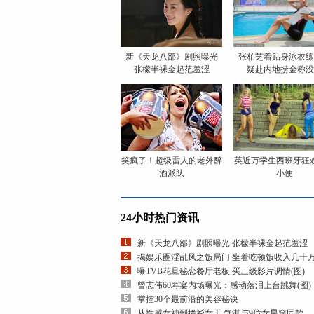
新《天龙八部》剧照曝光
张柏芝着贴身泳衣练
张檬半裸金起范羞涩
疑赴内地捞金称没
笑疯了！超级雷人的老外醉
英近万学生西班牙狂
酒派队
小便
24小时热门资讯
新《天龙八部》剧照曝光 张檬半裸金起范羞涩
揭娱乐圈淫乱风之饭局门 坐着吃顿饭收入几十
曝TVB花旦秘恋餐厅老板 买三级影片调情(图)
曾志伟60寿宴内场曝光：感动落泪上台跳舞(图)
掌控30个最前沿的美容秘诀
从性感女神到撞衫女王 舒淇与9位女星穿同款