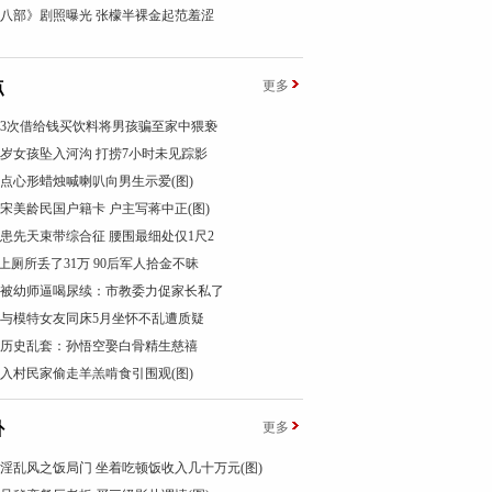
八部》剧照曝光 张檬半裸金起范羞涩
点
更多
汉3次借给钱买饮料将男孩骗至家中猥亵
1岁女孩坠入河沟 打捞7小时未见踪影
点心形蜡烛喊喇叭向男生示爱(图)
宋美龄民国户籍卡 户主写蒋中正(图)
女患先天束带综合征 腰围最细处仅1尺2
”上厕所丢了31万 90后军人拾金不昧
被幼师逼喝尿续：市教委力促家长私了
与模特女友同床5月坐怀不乱遭质疑
历史乱套：孙悟空娶白骨精生慈禧
入村民家偷走羊羔啃食引围观(图)
卦
更多
淫乱风之饭局门 坐着吃顿饭收入几十万元(图)