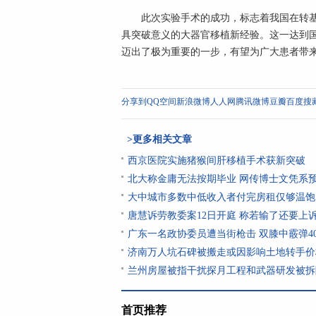
此次实验手术的成功，标志着我国在转基因
具突破意义的大器官移植新经验。这一达到
迈出了极为重要的一步，有望为广大患者带
分享到
QQ空间
新浪微博
人人网
腾讯微博
豆瓣
百度搜
>更多相关文章
西京医院实施猪猴间肝移植手术获新突破
北大称金庸无法按期毕业 网传博士文凭系
大中城市多数中低收入者付完房租仅够温饱
唐慧诉劳教委案12日开庭 称若输了还要上
广东一名政协委员遭当街枪击 双膝中霰弹40
济南万人坑石碑被搬走或因影响土地转手价
兰州房屋被指干扰探月工程和武器研发被拆
首页推荐