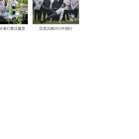
好者们着汉服赏
贝克汉姆2013中国行