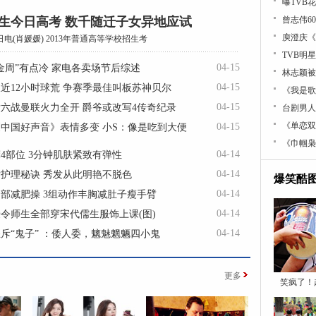
曝TVB
考生今日高考 数千随迁子女异地应试
曾志伟6
庾澄庆《
日电(肖媛媛) 2013年普通高等学校招生考
TVB明
04-15
金周”有点冷 家电各卖场节后综述
林志颖被
04-15
近12小时球荒 争赛季最佳叫板苏神贝尔
《我是歌
04-15
六战曼联火力全开 爵爷或改写4传奇纪录
台剧男人
《单恋双
04-15
中国好声音》表情多变 小S：像是吃到大便
《巾帼枭
04-14
4部位 3分钟肌肤紧致有弹性
04-14
后护理秘诀 秀发从此明艳不脱色
爆笑酷
04-14
部减肥操 3组动作丰胸减肚子瘦手臂
04-14
令师生全部穿宋代儒生服饰上课(图)
04-14
斥“鬼子” ：倭人委，魑魅魍魉四小鬼
更多
笑疯了！