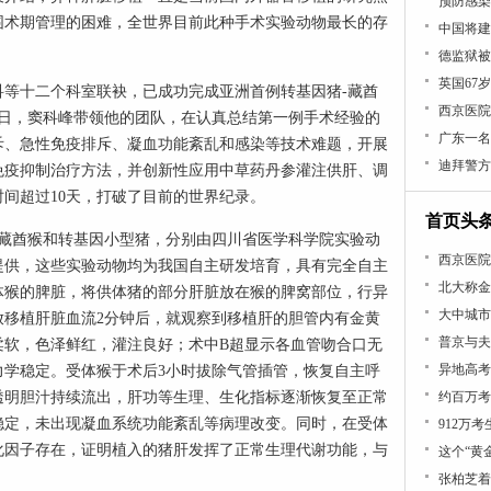
预防感染
围术期管理的困难，全世界目前此种手术实验动物最长的存
中国将建
德监狱被
英国67
等十二个科室联袂，已成功完成亚洲首例转基因猪-藏酋
西京医院
8日，窦科峰带领他的团队，在认真总结第一例手术经验的
广东一名
斥、急性免疫排斥、凝血功能紊乱和感染等技术难题，开展
迪拜警方
免疫抑制治疗方法，并创新性应用中草药丹参灌注供肝、调
间超过10天，打破了目前的世界纪录。
首页头
藏酋猴和转基因小型猪，分别由四川省医学科学院实验动
西京医院
提供，这些实验动物均为我国自主研发培育，具有完全自主
北大称金
体猴的脾脏，将供体猪的部分肝脏放在猴的脾窝部位，行异
大中城市
放移植肝脏血流2分钟后，就观察到移植肝的胆管内有金黄
普京与夫
柔软，色泽鲜红，灌注良好；术中B超显示各血管吻合口无
异地高考
力学稳定。受体猴于术后3小时拔除气管插管，恢复自主呼
透明胆汁持续流出，肝功等生理、生化指标逐渐恢复至正常
约百万考
稳定，未出现凝血系统功能紊乱等病理改变。同时，在受体
912万
化因子存在，证明植入的猪肝发挥了正常生理代谢功能，与
这个“黄
张柏芝着