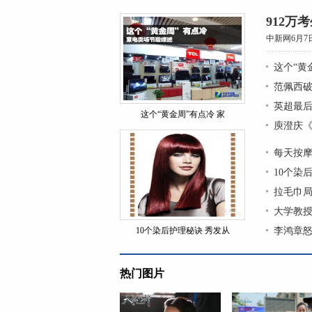
912万
中新网6月7
这个“黄
范佩西破
英超最后
这个“黄金周”有点冷 家
庾澄庆《
每天按摩
10个染
拉毛巾局
大学教授
10个染后护理秘诀 秀发从
李鸿章怒
热门图片