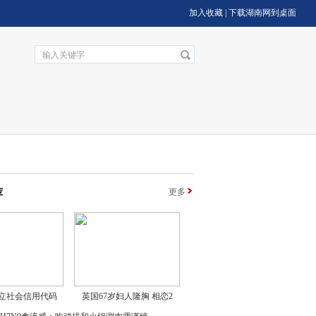
加入收藏
|
下载湖南网到桌面
荐
更多
立社会信用代码
英国67岁妇人隆胸 相恋2