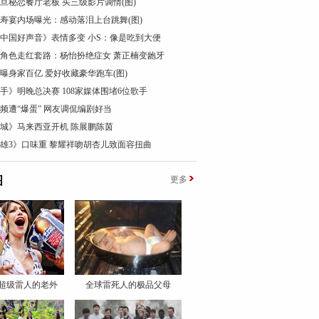
花旦秘恋餐厅老板 买三级影片调情(图)
0寿宴内场曝光：感动落泪上台跳舞(图)
中国好声音》表情多变 小S：像是吃到大便
星角色走红套路：杨怡扮绝症女 萧正楠变龅牙
曝身家百亿 爱好收藏豪华跑车(图)
手》明晚总决赛 108家媒体围堵6位歌手
频遭“爆蛋” 网友调侃编剧好当
城》马来西亚开机 陈展鹏陈茵
雄3》口味重 黎耀祥吻胡杏儿致面容扭曲
图
更多
超级雷人的老外
全球雷死人的极品父母