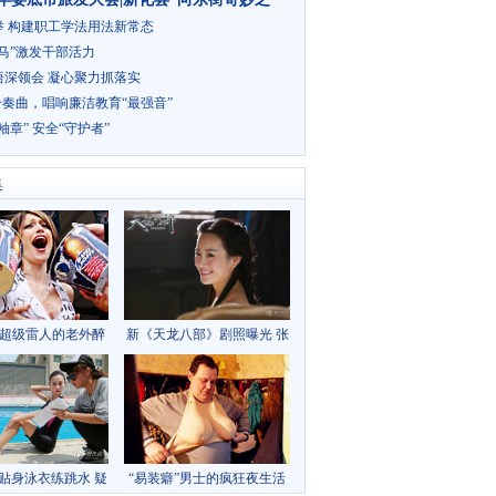
举 构建职工学法用法新常态
马”激发干部活力
悟深领会 凝心聚力抓落实
合奏曲，唱响廉洁教育“最强音”
袖章” 安全“守护者”
集
超级雷人的老外醉
新《天龙八部》剧照曝光 张
酒派队
檬半裸金起范羞涩
贴身泳衣练跳水 疑
“易装癖”男士的疯狂夜生活