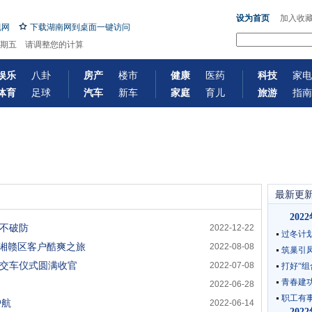
设为首页
加入收
视网
下载湖南网到桌面一键访问
-7 星期五 请调整您的计算
娱乐
八卦
房产
楼市
健康
医药
科技
家电
体育
足球
汽车
新车
家庭
育儿
旅游
指南
最新更
20
暖不破防
2022-12-22
过冬计划
V湘赣区客户酷爽之旅
2022-08-08
筑巢引凤
人交车仪式圆满收官
2022-07-08
打好“组
青春建
2022-06-28
职工有事
护航
2022-06-14
20