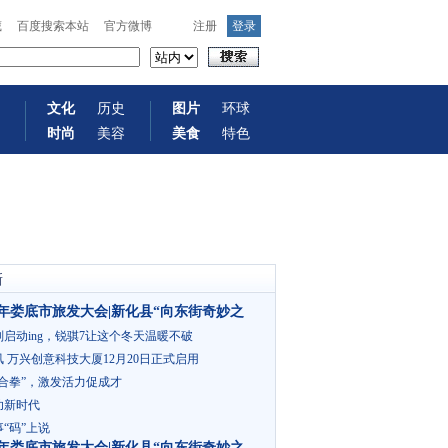
藏
百度搜索本站
官方微博
注册
登录
文化
历史
图片
环球
时尚
美容
美食
特色
新
22年娄底市旅发大会|新化县“向东街奇妙之
启动ing，锐骐7让这个冬天温暖不破
 万兴创意科技大厦12月20日正式启用
合拳”，激发活力促成才
功新时代
“码”上说
22年娄底市旅发大会|新化县“向东街奇妙之