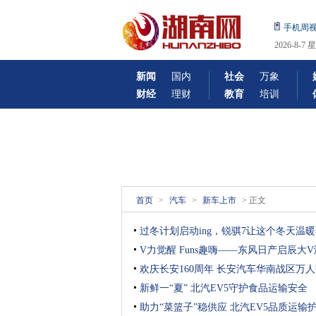
手机周
2026-8
机日期!
新闻
国内
社会
万象
财经
理财
教育
培训
首页
>
汽车
>
新车上市
> 正文
过冬计划启动ing，锐骐7让这个冬天温
V力觉醒 Funs趣嗨——东风日产启辰大
欢庆长安160周年 长安汽车华南战区万
新鲜一“夏” 北汽EV5守护食品运输安全
助力“菜篮子”稳供应 北汽EV5品质运输