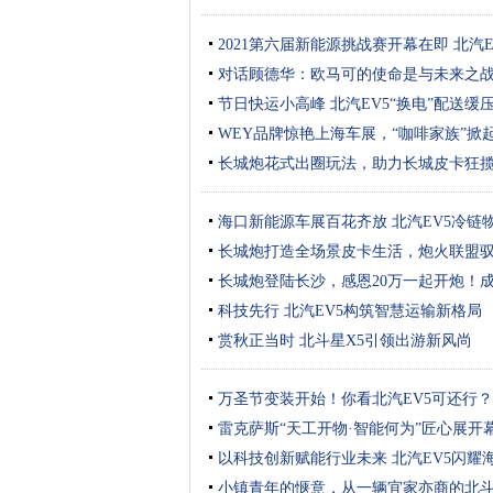
2021第六届新能源挑战赛开幕在即 北汽
对话顾德华：欧马可的使命是与未来之
节日快运小高峰 北汽EV5“换电”配送缓
WEY品牌惊艳上海车展，“咖啡家族”掀
长城炮花式出圈玩法，助力长城皮卡狂
海口新能源车展百花齐放 北汽EV5冷链
长城炮打造全场景皮卡生活，炮火联盟
长城炮登陆长沙，感恩20万一起开炮！
科技先行 北汽EV5构筑智慧运输新格局
赏秋正当时 北斗星X5引领出游新风尚
万圣节变装开始！你看北汽EV5可还行？
雷克萨斯“天工开物·智能何为”匠心展开
以科技创新赋能行业未来 北汽EV5闪耀
小镇青年的惬意，从一辆宜家亦商的北斗