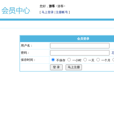
您好，
游客
<游客>
[
马上登录
|
注册帐号
]
会员登录
用户名：
密码：
保存时间：
不保存
一小时
一天
一个月