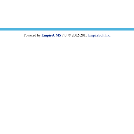
Powered by
EmpireCMS
7.0 © 2002-2013
EmpireSoft Inc.