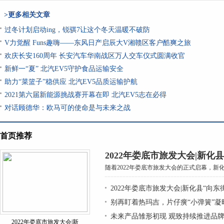
>更多相关文章
过冬计划启动ing，锐骐7让这个冬天温暖不破防
V力觉醒 Funs趣嗨——东风日产启辰大V湘赣区客户酷爽之旅
欢庆长安160周年 长安汽车华南战区万人交车仪式圆满收官
新鲜一“夏” 北汽EV5守护食品运输安全
助力“菜篮子”稳供应 北汽EV5品质运输护航
2021第六届新能源挑战赛开幕在即 北汽EV5志在必得
对话顾德华：欧马可的使命是与未来之战
首页推荐
2022年娄底市旅发大会|新化
随着2022年娄底市旅发大会的正式启幕，新化
2022年娄底市旅发大会|新化县“向东
别再盯着热玛吉，片仔癀“小弹簧”
未来产品雏形初现 观致持续推进品
2022年娄底市旅发大会|新