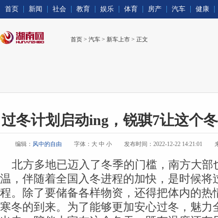
首页
新闻
社会
教育
娱乐
体育
房产
汽车
健康
首页
>
汽车
>
新车上市
> 正文
过冬计划启动ing，锐骐7让这个
编辑：
风中的自由
字体：
大
中
小
发布时间：2022-12-22 14:21:01
北方多地已迈入了冬季的门槛，南方大部也
温，伴随着全国入冬进程的加快，是时候将
程。除了要储备各样物资，还得把体内的热
寒冬的到来。为了能够更加安心过冬，魅力