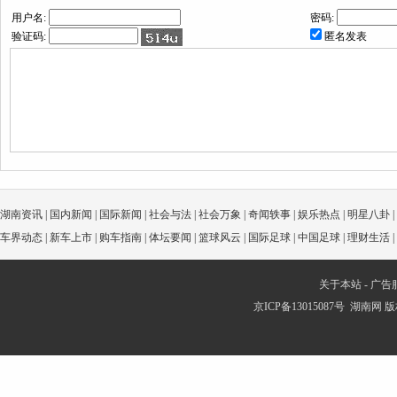
用户名:
密码:
验证码:
匿名发表
湖南资讯
|
国内新闻
|
国际新闻
|
社会与法
|
社会万象
|
奇闻轶事
|
娱乐热点
|
明星八卦
|
车界动态
|
新车上市
|
购车指南
|
体坛要闻
|
篮球风云
|
国际足球
|
中国足球
|
理财生活
|
关于本站
-
广告
京ICP备13015087号
湖南网
版