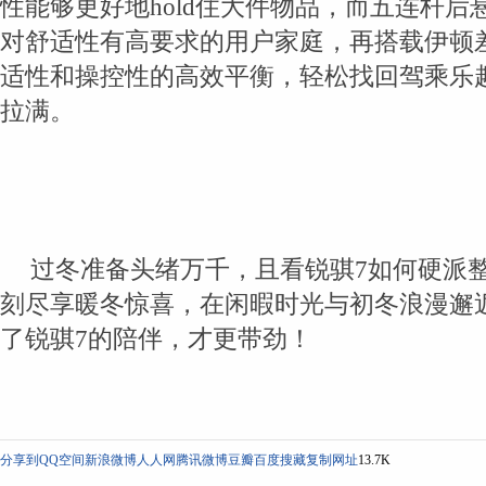
性能够更好地hold住大件物品，而五连杆后
对舒适性有高要求的用户家庭，再搭载伊顿
适性和操控性的高效平衡，轻松找回驾乘乐
拉满。
过冬准备头绪万千，且看锐骐7如何硬派
刻尽享暖冬惊喜，在闲暇时光与初冬浪漫邂
了锐骐7的陪伴，才更带劲！
分享到
QQ空间
新浪微博
人人网
腾讯微博
豆瓣
百度搜藏
复制网址
13.7K