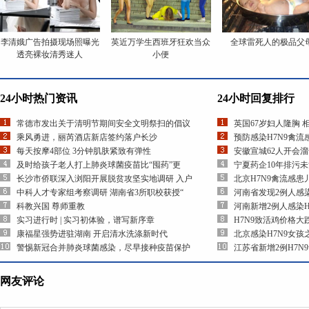
李清娥广告拍摄现场照曝光
英近万学生西班牙狂欢当众
全球雷死人的极品父
透亮裸妆清秀迷人
小便
24小时热门资讯
24小时回复排行
常德市发出关于清明节期间安全文明祭扫的倡议
英国67岁妇人隆胸 
乘风勇进，丽芮酒店新店签约落户长沙
预防感染H7N9禽
每天按摩4部位 3分钟肌肤紧致有弹性
安徽宣城62人开会
及时给孩子老人打上肺炎球菌疫苗比“囤药”更
宁夏药企10年排污
长沙市侨联深入浏阳开展脱贫攻坚实地调研 入户
北京H7N9禽流感
中科人才专家组考察调研 湖南省3所职校获授“
河南省发现2例人感染
科教兴国 尊师重教
河南新增2例人感染H
实习进行时 | 实习初体验，谱写新序章
H7N9致活鸡价格大
康福星强势进驻湖南 开启清水洗涤新时代
北京感染H7N9女
警惕新冠合并肺炎球菌感染，尽早接种疫苗保护
江苏省新增2例H7N
网友评论