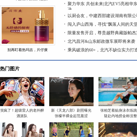
聚力华东 共创未来|北汽EV5亮相华
决
以厨会友，中建西部建设湖南有限公
闯入庐山西海，寻找“飘落人间的天堂
限量发售开启，尊贵越野典藏版帕杰
北汽昌河&山东邮政微车展即将来袭
别再盯着热玛吉，片仔癀
乘风破浪的60+，北汽不缺位实力打造
热门图片
笑疯了！超级雷人的老外醉
新《天龙八部》剧照曝光
张柏芝着贴身泳衣练
酒派队
张檬半裸金起范羞涩
疑赴内地捞金称没