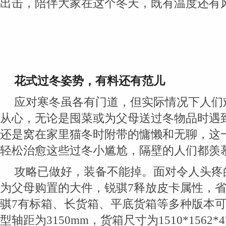
出击，陪伴大家在这个冬天，既有温度还有
花式
过冬姿势
，
有料
还
有
范儿
应对寒冬虽各有门道，但实际情况下人们
从心，无论是囤菜或为父母送过冬物品时遇
还是窝在家里猫冬时附带的慵懒和无聊，这
轻松治愈这些过冬小尴尬，隔壁的人们都羡
攻略已做好，装备不能掉。面对令人头疼
为父母购置的大件，锐骐7释放皮卡属性，
骐7有标箱、长货箱、平底货箱等多种版本
型轴距为3150mm，货箱尺寸为1510*1562