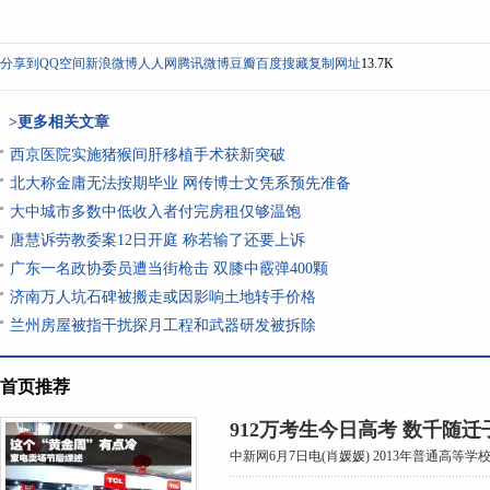
分享到
QQ空间
新浪微博
人人网
腾讯微博
豆瓣
百度搜藏
复制网址
13.7K
>更多相关文章
西京医院实施猪猴间肝移植手术获新突破
北大称金庸无法按期毕业 网传博士文凭系预先准备
大中城市多数中低收入者付完房租仅够温饱
唐慧诉劳教委案12日开庭 称若输了还要上诉
广东一名政协委员遭当街枪击 双膝中霰弹400颗
济南万人坑石碑被搬走或因影响土地转手价格
兰州房屋被指干扰探月工程和武器研发被拆除
首页推荐
912万考生今日高考 数千随
中新网6月7日电(肖媛媛) 2013年普通高等学