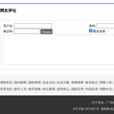
网友评论
用户名:
密码:
验证码:
匿名发表
湖南资讯
|
国内新闻
|
国际新闻
|
社会与法
|
社会万象
|
奇闻轶事
|
娱乐热点
|
明星八卦
|
车界动态
|
新车上市
|
购车指南
|
体坛要闻
|
篮球风云
|
国际足球
|
中国足球
|
理财生活
|
关于本站
-
广告
京ICP备13015087号
湖南网
版