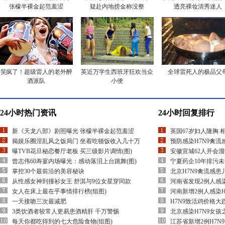
张檬半裸金起范羞涩
疑赴内地捞金称没整
透亮裸妆清秀迷人
笑疯了！超级雷人的老外醉
英近万学生西班牙狂欢当众
全球雷死人的极品父
酒派队
小便
24小时热门资讯
24小时回复排行
新《天龙八部》剧照曝光 张檬半裸金起范羞涩
英国67岁妇人隆胸 
揭娱乐圈淫乱风之饭局门 坐着吃顿饭收入几十万
预防感染H7N9禽
曝TVB花旦秘恋餐厅老板 买三级影片调情(图)
安徽宣城62人开会
曾志伟60寿宴内场曝光：感动落泪上台跳舞(图)
宁夏药企10年排污
掌控30个最前沿的美容秘诀
北京H7N9禽流感
从性感女神到撞衫女王 舒淇与9位女星穿同款
河南省发现2例人感染
女人在床上最在乎事情排行榜(组图)
河南新增2例人感染H
一天接吻三次最减肥
H7N9致活鸡价格大
3类饮酒者较常人更易患酒精肝 千万警惕
北京感染H7N9女
每天你都吃得到的七大危险食物(组图)
江苏省新增2例H7N