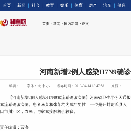
首页
新闻
社会
教育
娱乐
体育
房产
汽车
健康
首页
>
新闻
>
国内新闻
> 正文
河南新增2例人感染H7N9确
编辑：
字体：
大
中
小
发布时间：2013-04-14 18:47:58
来源：
【河南新增2例人感染H7N9禽流感确诊病例】河南省卫生厅今天通报：
禽流感确诊病例。患者马某和张某均为成年男性，一位是开封尉氏县人，
口市川汇区，农民，与家禽接触机会较多。
责任编辑：曹海