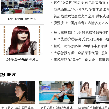
这个“黄金周”有点冷 家电各卖场节
范佩西破近12小时球荒 争赛季最佳
英超最后六战曼联火力全开 爵爷或改
这个“黄金周”有点冷 家
庾澄庆《中国好声音》表情多变 小S
每天按摩4部位 3分钟肌肤紧致有弹
10个染后护理秘诀 秀发从此明艳不
拉毛巾局部减肥操 3组动作丰胸减肚
大学教授令师生全部穿宋代儒生服饰上
10个染后护理秘诀 秀发从
李鸿章怒斥“鬼子” ：倭人委，魑魅
热门图片
新《天龙八部》剧照曝光
张柏芝着贴身泳衣练跳水
李清娥广告拍摄现场照