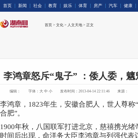
首页
新闻
社会
教育
娱乐
体育
房产
汽车
健康
首页
>
文化
>
人文天地
> 正文
李鸿章怒斥“鬼子” ：倭人委，
编辑：
字体：
大
中
小
发布时间：2013-04-14 22:11:46
来源：
李鸿章，1823年生，安徽合肥人，世人尊称“
合肥”。
1900年秋，八国联军打进北京，慈禧携光
时间后出现，命洋务大臣李鸿章与列强代表