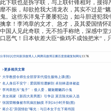
此下联也是拆字联，与上联针锋相对，接得
靡不振，却欲抢我大清龙衣，其实不过是“魑
鬼。这些东洋鬼子屡屡犯边，如斗胆进犯我
擒拿！李鸿章的文才、急才，及其爱国情怀
中国人见此奇联，无不拍手称绝，深感中堂
口恶气！日本钦差大臣“偷鸡不成蚀把米”，
分享到
QQ空间
新浪微博
人人网
腾讯微博
豆瓣
百度搜藏
复制网址
13.7K
>更多相关文章
大学教授令师生全部穿宋代儒生服饰上课(图)
名人身后不安宁：爱因斯坦遭解剖 卓别林遗体被盗
李鸿章怒斥“鬼子” ：倭人委，魑魅魍魉四小鬼
美女画家《新四大美男图》引争议 莫言陈光标入选
张国荣雕像被市民疯狂触摸 不到24小时开裂(图)
蒋介石“异国情欲”曝光：与日本女子生下蒋纬国