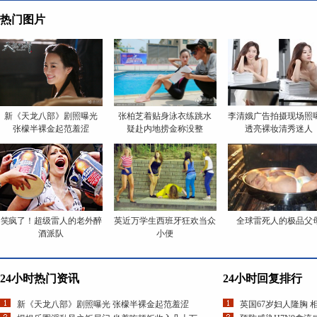
热门图片
新《天龙八部》剧照曝光
张柏芝着贴身泳衣练跳水
李清娥广告拍摄现场照
张檬半裸金起范羞涩
疑赴内地捞金称没整
透亮裸妆清秀迷人
笑疯了！超级雷人的老外醉
英近万学生西班牙狂欢当众
全球雷死人的极品父
酒派队
小便
24小时热门资讯
24小时回复排行
新《天龙八部》剧照曝光 张檬半裸金起范羞涩
英国67岁妇人隆胸 