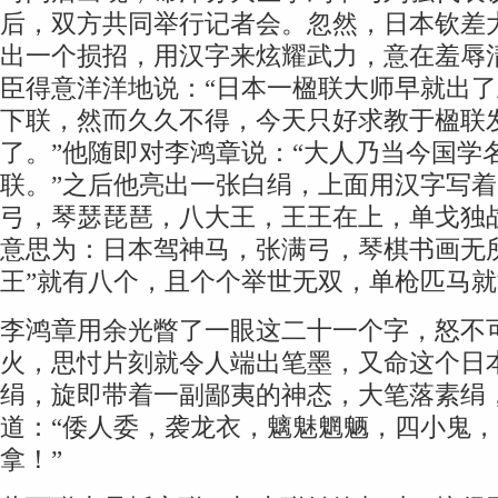
后，双方共同举行记者会。忽然，日本钦差
出一个损招，用汉字来炫耀武力，意在羞辱
臣得意洋洋地说：“日本一楹联大师早就出
下联，然而久久不得，今天只好求教于楹联
了。”他随即对李鸿章说：“大人乃当今国学
联。”之后他亮出一张白绢，上面用汉字写着
弓，琴瑟琵琶，八大王，王王在上，单戈独
意思为：日本驾神马，张满弓，琴棋书画无
王”就有八个，且个个举世无双，单枪匹马
李鸿章用余光瞥了一眼这二十一个字，怒不
火，思忖片刻就令人端出笔墨，又命这个日
绢，旋即带着一副鄙夷的神态，大笔落素绢
道：“倭人委，袭龙衣，魑魅魍魉，四小鬼
拿！”