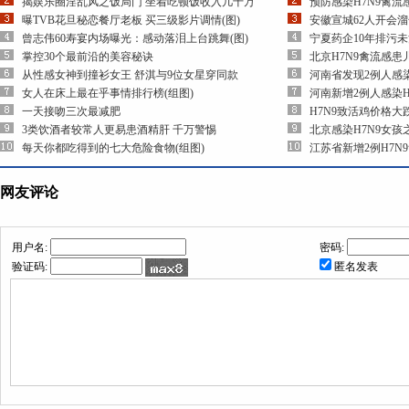
揭娱乐圈淫乱风之饭局门 坐着吃顿饭收入几十万
预防感染H7N9禽
曝TVB花旦秘恋餐厅老板 买三级影片调情(图)
安徽宣城62人开会
曾志伟60寿宴内场曝光：感动落泪上台跳舞(图)
宁夏药企10年排污
掌控30个最前沿的美容秘诀
北京H7N9禽流感
从性感女神到撞衫女王 舒淇与9位女星穿同款
河南省发现2例人感染
女人在床上最在乎事情排行榜(组图)
河南新增2例人感染H
一天接吻三次最减肥
H7N9致活鸡价格大
3类饮酒者较常人更易患酒精肝 千万警惕
北京感染H7N9女
每天你都吃得到的七大危险食物(组图)
江苏省新增2例H7N
网友评论
用户名:
密码:
验证码:
匿名发表