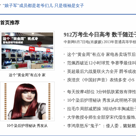
“娘子军”成员都是老爷们儿 只是领袖是女子
首页推荐
912万考生今日高考 数千随
中新网6月7日电(肖媛媛) 2013年普通高等学
这个“黄金周”有点冷 家电各卖场节
范佩西破近12小时球荒 争赛季最佳
英超最后六战曼联火力全开 爵爷或改
这个“黄金周”有点冷 家
庾澄庆《中国好声音》表情多变 小S
每天按摩4部位 3分钟肌肤紧致有弹
10个染后护理秘诀 秀发从此明艳不
拉毛巾局部减肥操 3组动作丰胸减肚
大学教授令师生全部穿宋代儒生服饰上
10个染后护理秘诀 秀发从
李鸿章怒斥“鬼子” ：倭人委，魑魅