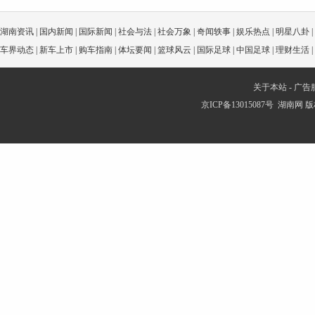
湖南资讯
|
国内新闻
|
国际新闻
|
社会与法
|
社会万象
|
奇闻轶事
|
娱乐热点
|
明星八卦
|
车界动态
|
新车上市
|
购车指南
|
体坛要闻
|
篮球风云
|
国际足球
|
中国足球
|
理财生活
|
关于本站
-
广告
京ICP备13015087号
湖南网
版