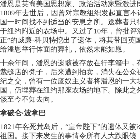
潘恩是英裔美国思想家、政治活动家暨激进
1809年去世后，因曾对宗教组织发起直言
国一时间找不到适当的安息之所。送葬者只
于纽约附近的农场中。又过了10年，曾批评
正”的威廉·科贝特挖出了遗体，将其带回英
给潘恩举行体面的葬礼，依然未能如愿。
十余年间，潘恩的遗骸被存放在行李箱中，
裁缝店的凳子，后来遭到拍卖，消失在公众视
纪之交，曾有一位废奴主义者将潘恩的一大
国，仍埋葬在纽约那座农场的地下。除此之
骸至今不知去向。
拿破仑·波拿巴
1821年客死荒岛后，“皇帝陛下”的遗体又被
祖国。接下来发生的事情令所有人大跌眼镜