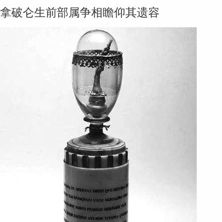
拿破仑生前部属争相瞻仰其遗容