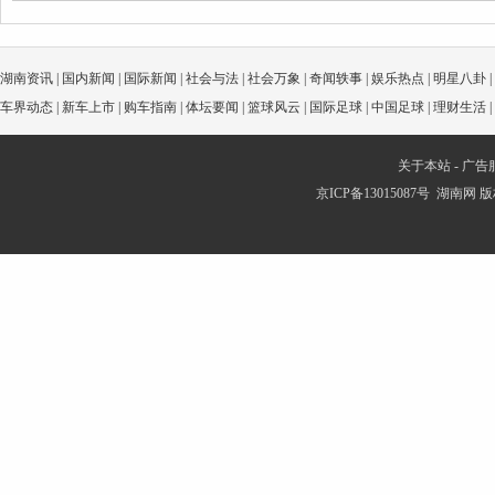
湖南资讯
|
国内新闻
|
国际新闻
|
社会与法
|
社会万象
|
奇闻轶事
|
娱乐热点
|
明星八卦
|
车界动态
|
新车上市
|
购车指南
|
体坛要闻
|
篮球风云
|
国际足球
|
中国足球
|
理财生活
|
关于本站
-
广告
京ICP备13015087号
湖南网
版