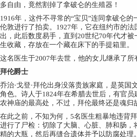
多自由，竟然割掉了拿破仑的生殖器！
1916年，这件不寻常的“宝贝”连同拿破仑
伦敦进行了拍卖。1927年，它在纽约市的
出，此后数度易手，直到20世纪70年代才
生收藏，存放在一个藏在床下的手提箱里。
这名医生于2007年去世，他的女儿继承了所
拜伦爵士
乔治·戈登·拜伦出身没落贵族家庭，是英国
角色。诗人于1824年在希腊去世后，有官
农神庙的最高处，不过，拜伦最终还是魂归
在此之前，不知为何，5名医生粗暴地违背
进行了尸检：切除了大脑、心脏、肺和肠，
精的大瓶，然后再缝合遗体并予以防腐处理