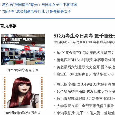
蒋介石“异国情欲”曝光：与日本女子生下蒋纬国
“娘子军”成员都是老爷们儿 只是领袖是女子
首页推荐
912万考生今日高考 数千随
中新网6月7日电(肖媛媛) 2013年普通高等学
这个“黄金周”有点冷 家电各卖场节
范佩西破近12小时球荒 争赛季最佳
英超最后六战曼联火力全开 爵爷或改
这个“黄金周”有点冷 家
庾澄庆《中国好声音》表情多变 小S
每天按摩4部位 3分钟肌肤紧致有弹
10个染后护理秘诀 秀发从此明艳不
拉毛巾局部减肥操 3组动作丰胸减肚
大学教授令师生全部穿宋代儒生服饰上
10个染后护理秘诀 秀发从
李鸿章怒斥“鬼子” ：倭人委，魑魅