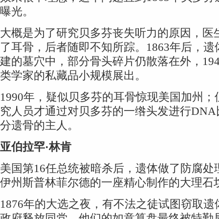
曝光。
大概是为了研究贝多芬丧失听力的原因，医
了耳骨，后者随即不知所踪。1863年后，
建的墓穴中，部分骨头碎片仍散落在外，19
类学家的私藏品小规模展出。
1990年，疑似贝多芬的耳骨惊现美国加州；但
究人员才通过对贝多芬的一绺头发进行DNA
分遗骨的主人。
亚伯拉罕·林肯
美国第16任总统被暗杀后，遗体做了防腐处
伊州斯普林菲尔德的一座精心制作的大理石
1876年的大选之夜，有不法之徒试图窃取
政府释放同党。他们的如意算盘最终被特勤