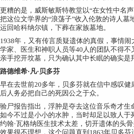
更糟的是，威斯敏斯特教堂以“在女性中名声
把这位文学界的“浪荡子”收入伦敦的诗人墓
运回哈科纳尔镇，下葬在家族墓地。
1938年，又有传言质疑遗体的真假，事情
学家、医生和神职人员等40人的团队不得不
亲手挖开坟墓，只为确认其中长眠的确实是
路德维希·凡·贝多芬
早在去世前20多年，贝多芬就在信中感叹健
后人务必把自己的死因公之于众。
验尸报告指出，浮肿是夺去这位音乐奇才生
如今不过是小小的水肿，当时却足以致人于
约翰·瓦格纳医生技术太差，切开遗体的头
效果很不理想，这个问题直到1863年贝多