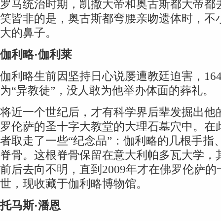
罗马统治时期，凯撒大帝和奥古斯都大帝都
笑皆非的是，奥古斯都弯腰亲吻遗体时，不
大的鼻子。
伽利略·伽利莱
伽利略生前因坚持日心说屡遭教廷迫害，16
为“异教徒”，没人敢为他举办体面的葬礼。
将近一个世纪后，才有科学界后辈发掘出他
罗伦萨的圣十字大教堂的大理石墓穴中。在
者取走了一些“纪念品”：伽利略的几根手指
脊骨。这根脊骨保留在意大利帕多瓦大学，其
前后去向不明，直到2009年才在佛罗伦萨
世，现收藏于伽利略博物馆。
托马斯·潘恩