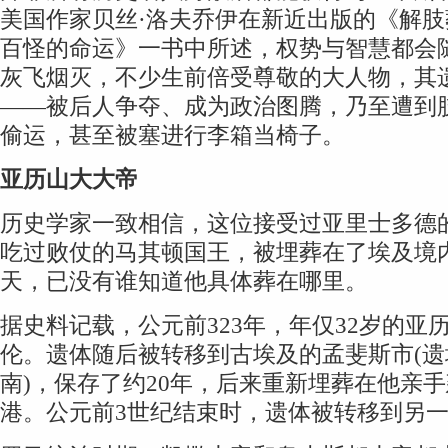
美国作家贝丝·洛夫乔伊在新近出版的《解
百怪的命运》一书中所述，权势与智慧都会
灰飞烟灭，不少生前倍受尊敬的大人物，其
——被后人争夺、成为政治图腾，乃至遭到
偷运，甚至被塞进行李箱当椅子。
亚历山大大帝
历史学家一致相信，这位接受过亚里士多德
吃过败仗的马其顿国王，被埋葬在了埃及境
天，已没有谁知道他具体葬在哪里。
据史料记载，公元前323年，年仅32岁的亚
伦。遗体随后被转移到古埃及的孟斐斯市(
南)，保存了约20年，后来重新埋葬在他亲
港。公元前3世纪结束时，遗体被转移到另