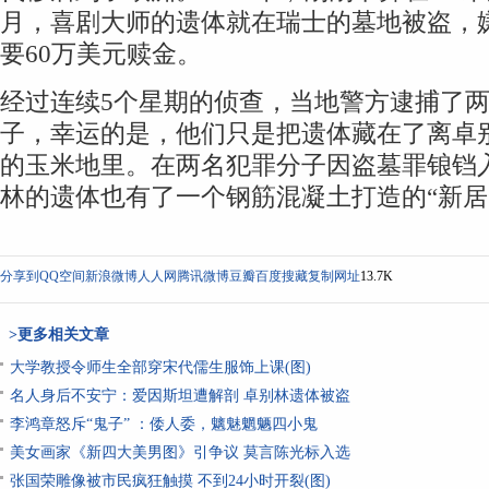
月，喜剧大师的遗体就在瑞士的墓地被盗，
要60万美元赎金。
经过连续5个星期的侦查，当地警方逮捕了
子，幸运的是，他们只是把遗体藏在了离卓别
的玉米地里。在两名犯罪分子因盗墓罪锒铛
林的遗体也有了一个钢筋混凝土打造的“新居
分享到
QQ空间
新浪微博
人人网
腾讯微博
豆瓣
百度搜藏
复制网址
13.7K
>更多相关文章
大学教授令师生全部穿宋代儒生服饰上课(图)
名人身后不安宁：爱因斯坦遭解剖 卓别林遗体被盗
李鸿章怒斥“鬼子” ：倭人委，魑魅魍魉四小鬼
美女画家《新四大美男图》引争议 莫言陈光标入选
张国荣雕像被市民疯狂触摸 不到24小时开裂(图)