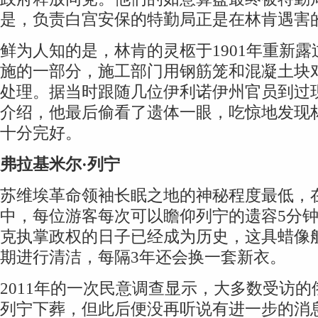
是，负责白宫安保的特勤局正是在林肯遇害
鲜为人知的是，林肯的灵柩于1901年重新
施的一部分，施工部门用钢筋笼和混凝土块
处理。据当时跟随几位伊利诺伊州官员到过
介绍，他最后偷看了遗体一眼，吃惊地发现
十分完好。
弗拉基米尔·列宁
苏维埃革命领袖长眠之地的神秘程度最低，
中，每位游客每次可以瞻仰列宁的遗容5分
克执掌政权的日子已经成为历史，这具蜡像
期进行清洁，每隔3年还会换一套新衣。
2011年的一次民意调查显示，大多数受访
列宁下葬，但此后便没再听说有进一步的消