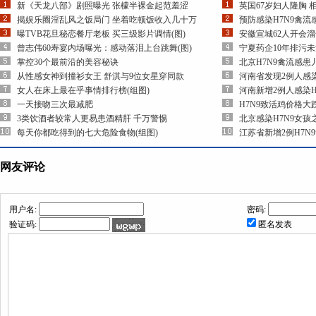
新《天龙八部》剧照曝光 张檬半裸金起范羞涩
英国67岁妇人隆胸 
揭娱乐圈淫乱风之饭局门 坐着吃顿饭收入几十万
预防感染H7N9禽
曝TVB花旦秘恋餐厅老板 买三级影片调情(图)
安徽宣城62人开会
曾志伟60寿宴内场曝光：感动落泪上台跳舞(图)
宁夏药企10年排污
掌控30个最前沿的美容秘诀
北京H7N9禽流感
从性感女神到撞衫女王 舒淇与9位女星穿同款
河南省发现2例人感染
女人在床上最在乎事情排行榜(组图)
河南新增2例人感染H
一天接吻三次最减肥
H7N9致活鸡价格大
3类饮酒者较常人更易患酒精肝 千万警惕
北京感染H7N9女
每天你都吃得到的七大危险食物(组图)
江苏省新增2例H7N
网友评论
用户名:
密码:
验证码:
匿名发表