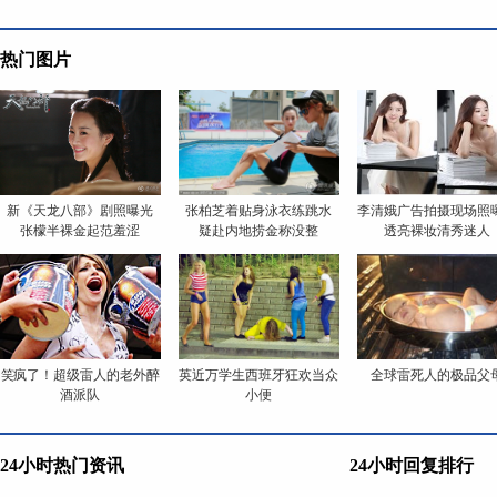
热门图片
新《天龙八部》剧照曝光
张柏芝着贴身泳衣练跳水
李清娥广告拍摄现场照
张檬半裸金起范羞涩
疑赴内地捞金称没整
透亮裸妆清秀迷人
笑疯了！超级雷人的老外醉
英近万学生西班牙狂欢当众
全球雷死人的极品父
酒派队
小便
24小时热门资讯
24小时回复排行