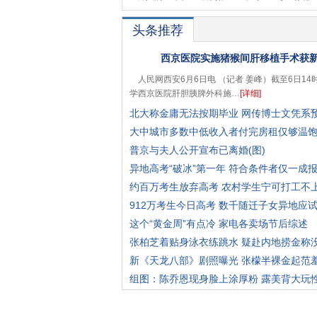
头条推荐
西京医院实施猪猴间肝移植手术获
人民网西安6月6日电 （记者 姜峰）截至6日14
学西京医院肝胆胰脾外科施…
[详细]
北大称金庸无法按期毕业 网传博士文凭系
大中城市多数中低收入者付完房租仅够温
普京与夫人公开宣布已离婚(图)
异地高考“破冰”第一年 符合条件者仅一成
约百万考生放弃高考 农村学生宁可打工不
912万考生今日高考 数千随迁子女异地应
这个“黄金周”有点冷 家电各卖场节后综述
张柏芝着贴身泳衣练跳水 疑赴内地捞金称
新《天龙八部》剧照曝光 张檬半裸金起范
组图：陈乔恩现身脸上涂厚粉 露美背大玩