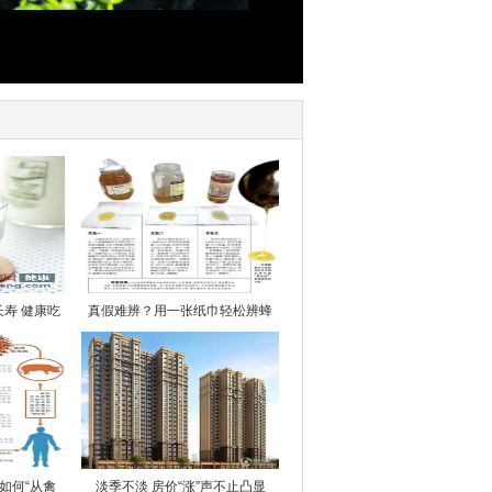
寿 健康吃
真假难辨？用一张纸巾轻松辨蜂
如何“从禽
淡季不淡 房价“涨”声不止凸显