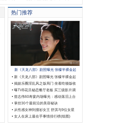
热门推荐
将
新《天龙八部》剧照曝光 张檬半裸金起
新《天龙八部》剧照曝光 张檬半裸金起
揭娱乐圈淫乱风之饭局门 坐着吃顿饭收
曝TVB花旦秘恋餐厅老板 买三级影片调
曾志伟60寿宴内场曝光：感动落泪上台
掌控30个最前沿的美容秘诀
从性感女神到撞衫女王 舒淇与9位女星
女人在床上最在乎事情排行榜(组图)