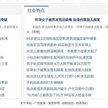
社会热点
新突破
怀孕女子被男友甩后吸毒 欲借伤害胎儿报复
时，第四军医大
本报讯 因为怨恨离开自己的男友，怀孕了的她多次吸毒，
这…
[详细]
预先准
65岁老汉3次借给钱买饮料将男孩骗至家中猥亵
饱
河南官员骂律师孬种 回应称是方言并非辱人
河北儿童被幼师逼喝尿续：市教委力促家长私了
报名
小伙自称与模特女友同床5月坐怀不乱遭质疑
上三本
男子欲买假币发财 6万人民币换来24万冥币
试
怀孕女子被男友甩后吸毒 欲借伤害胎儿报复
哈尔滨11岁女孩坠入河沟 打捞7小时未见踪影
没整容
手机拍条形码打开储物柜
羞涩
南京发现宋美龄民国户籍卡 户主写蒋中正(图)
性感
“马大哈”上厕所丢了31万 90后军人拾金不昧
关于本站
-
广告服务
-
免责申明
-
招聘信息
-
联系我们