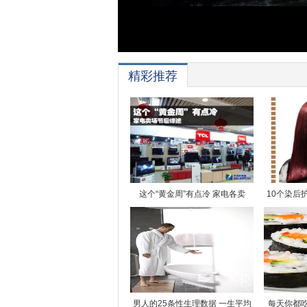
精彩推荐
这个“黄金周”有点冷 家电各卖
10个染后
男人的25条性生理数据 一生平均
每天你都