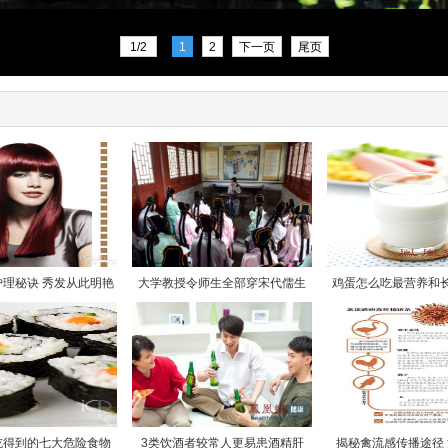
1/2
1
2
下一页
尾页
护理秘诀 秀发从此明艳
大学教授令师生全部穿宋代儒生
鸡蛋怎么吃最营养和长
吃得到的七大危险食物
3类饮酒者较常人更易患酒精肝
揭秘禽流感传播途径 