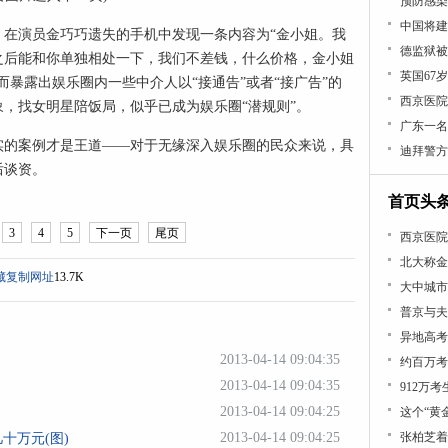
预防感染
中国将建
料，在演员金巧巧遗失的手机中发现一条内容为“金小姐。我
德监狱被
之后能和你单独相处一下，我们不差钱，什么价格，金小姐
英国67
而暴露出娱乐圈内一些中介人以“接通告”或者“接广告”的
西京医院
，找女明星陪饭局，似乎已成为娱乐圈“潜规则”。
广东一名
实的案例才是王道——对于无缘深入娱乐圈的民众来说，具
迪拜警方
后谈资。
首页头
3
4
5
下一页
尾页
西京医院
北大称金
藏
复制网址
13.7K
大中城市
普京与夫
异地高考
2013-04-14 09:04:35
约百万考
2013-04-14 09:04:35
912万
2013-04-14 09:04:25
这个“黄
2013-04-14 09:04:25
张柏芝着
十万元(图)