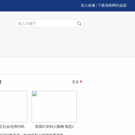
加入收藏
|
下载湖南网到桌面
荐
更多
立社会信用代码
英国67岁妇人隆胸 相恋2