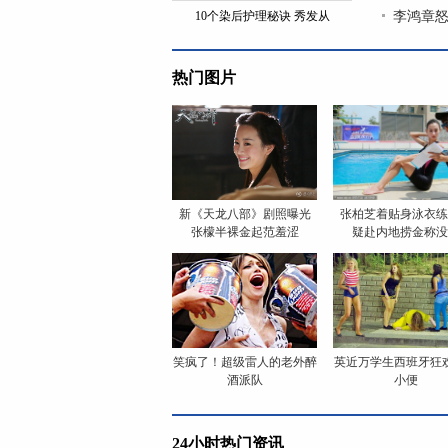
10个染后护理秘诀 秀发从
李鸿章怒
热门图片
新《天龙八部》剧照曝光
张柏芝着贴身泳衣练
张檬半裸金起范羞涩
疑赴内地捞金称没
笑疯了！超级雷人的老外醉
英近万学生西班牙狂
酒派队
小便
24小时热门资讯