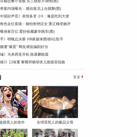
花旦秘恋餐厅老板 买三级影片调情(图)
0寿宴内场曝光：感动落泪上台跳舞(图)
中国好声音》表情多变 小S：像是吃到大便
星角色走红套路：杨怡扮绝症女 萧正楠变龅牙
曝身家百亿 爱好收藏豪华跑车(图)
手》明晚总决赛 108家媒体围堵6位歌手
频遭“爆蛋” 网友调侃编剧好当
城》马来西亚开机 陈展鹏陈茵
雄3》口味重 黎耀祥吻胡杏儿致面容扭曲
图
更多
超级雷人的老外
全球雷死人的极品父母