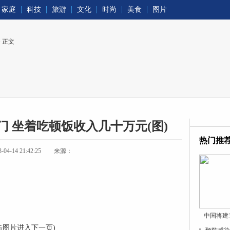
家庭
科技
旅游
文化
时尚
美食
图片
> 正文
 坐着吃顿饭收入几十万元(图)
热门推
-14 21:42:25
来源：
中国将建
击图片进入下一页)