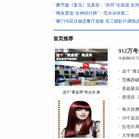
删节版《姜戈》见真容：“崇拜”生殖器 反
网友票选“女神排行榜”：范冰冰排第二
曝TVB花旦秘恋餐厅老板 买三级影片调情(
首页推荐
912万
中新网6月7
这个“黄
范佩西破
英超最后
这个“黄金周”有点冷 家
庾澄庆《
每天按摩
10个染
拉毛巾局
大学教授