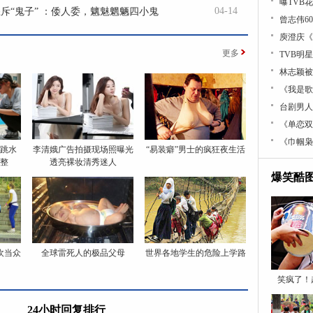
曝TVB
04-14
斥“鬼子” ：倭人委，魑魅魍魉四小鬼
曾志伟6
庾澄庆《
更多
TVB明
林志颖被
《我是歌
台剧男人
《单恋双
《巾帼枭
跳水
李清娥广告拍摄现场照曝光
“易装癖”男士的疯狂夜生活
整
透亮裸妆清秀迷人
爆笑酷
欢当众
全球雷死人的极品父母
世界各地学生的危险上学路
笑疯了！
24小时回复排行