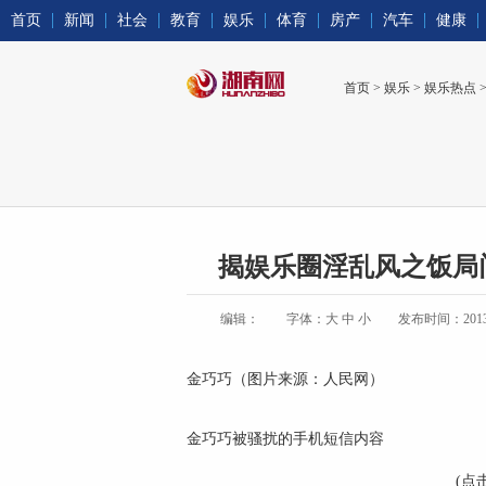
首页
新闻
社会
教育
娱乐
体育
房产
汽车
健康
首页
>
娱乐
>
娱乐热点
揭娱乐圈淫乱风之饭局门
编辑：
字体：
大
中
小
发布时间：2013-04
金巧巧（图片来源：人民网）
金巧巧被骚扰的手机短信内容
(点