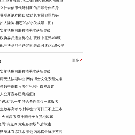
H7N9禽流感：吃鸡排和火锅涮肉需谨慎
立社会信用代码制度 信用账号伴终身
曝现新纳粹团伙 欲助长右翼犯罪势头
岁妇人隆胸 相恋29岁小伙成婚（图）
实施猪猴间肝移植手术获新突破
政协委员遭当街枪击 双膝中霰弹400颗
配兰博基尼当巡逻车 最高时速达350公里
条
更多
实施猪猴间肝移植手术获新突破
庸无法按期毕业 网传博士文凭系预先准
多数中低收入者付完房租仅够温饱
人公开宣布已离婚(图)
“破冰”第一年 符合条件者仅一成报名
生放弃高考 农村学生宁可打工不上三本
考生今日高考 数千随迁子女异地应试
金周”有点冷 家电各卖场节后综述
贴身泳衣练跳水 疑赴内地捞金称没整容