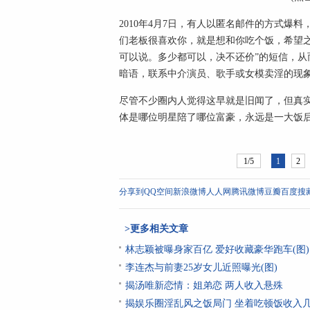
2010年4月7日，有人以匿名邮件的方式爆
们老板很喜欢你，就是想和你吃个饭，希望
可以说。多少都可以，决不还价”的短信，从
暗语，联系中介演员、歌手或女模卖淫的现象
尽管不少圈内人觉得这早就是旧闻了，但真
体是哪位明星陪了哪位富豪，永远是一大饭
1/5
1
2
分享到
QQ空间
新浪微博
人人网
腾讯微博
豆瓣
百度搜
>更多相关文章
林志颖被曝身家百亿 爱好收藏豪华跑车(图)
李连杰与前妻25岁女儿近照曝光(图)
揭汤唯新恋情：姐弟恋 两人收入悬殊
揭娱乐圈淫乱风之饭局门 坐着吃顿饭收入几