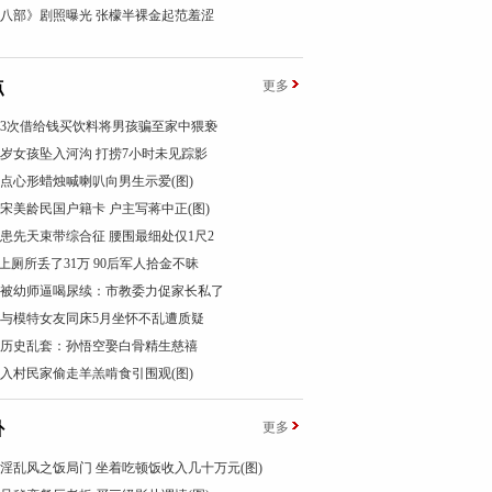
八部》剧照曝光 张檬半裸金起范羞涩
点
更多
汉3次借给钱买饮料将男孩骗至家中猥亵
1岁女孩坠入河沟 打捞7小时未见踪影
点心形蜡烛喊喇叭向男生示爱(图)
宋美龄民国户籍卡 户主写蒋中正(图)
女患先天束带综合征 腰围最细处仅1尺2
”上厕所丢了31万 90后军人拾金不昧
被幼师逼喝尿续：市教委力促家长私了
与模特女友同床5月坐怀不乱遭质疑
历史乱套：孙悟空娶白骨精生慈禧
入村民家偷走羊羔啃食引围观(图)
卦
更多
淫乱风之饭局门 坐着吃顿饭收入几十万元(图)