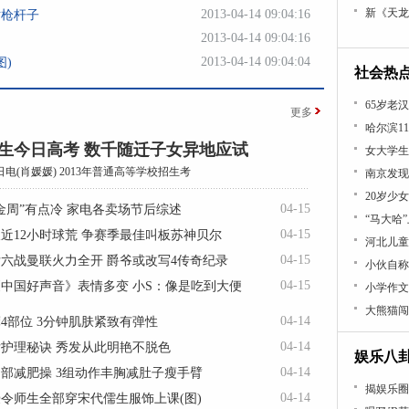
新《天龙
2013-04-14 09:04:16
对枪杆子
2013-04-14 09:04:16
2013-04-14 09:04:04
图)
社会热
65岁老
更多
哈尔滨1
考生今日高考 数千随迁子女异地应试
女大学生
日电(肖媛媛) 2013年普通高等学校招生考
南京发现
20岁少
04-15
金周”有点冷 家电各卖场节后综述
“马大哈
04-15
近12小时球荒 争赛季最佳叫板苏神贝尔
河北儿童
04-15
六战曼联火力全开 爵爷或改写4传奇纪录
小伙自称
04-15
中国好声音》表情多变 小S：像是吃到大便
小学作文
大熊猫闯
04-14
4部位 3分钟肌肤紧致有弹性
04-14
后护理秘诀 秀发从此明艳不脱色
娱乐八
04-14
部减肥操 3组动作丰胸减肚子瘦手臂
揭娱乐圈
04-14
令师生全部穿宋代儒生服饰上课(图)