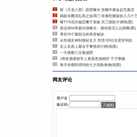
新《天龙八部》剧照曝光 张檬半裸金起范羞涩
揭娱乐圈淫乱风之饭局门 坐着吃顿饭收入几十
曝TVB花旦秘恋餐厅老板 买三级影片调情(图)
曾志伟60寿宴内场曝光：感动落泪上台跳舞(图)
掌控30个最前沿的美容秘诀
从性感女神到撞衫女王 舒淇与9位女星穿同款
女人在床上最在乎事情排行榜(组图)
一天接吻三次最减肥
3类饮酒者较常人更易患酒精肝 千万警惕
每天你都吃得到的七大危险食物(组图)
网友评论
用户名:
验证码: