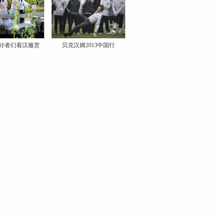
好者们着汉服赏
贝克汉姆2013中国行