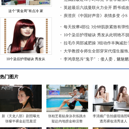
英超最后六战曼联火力全开 爵爷或改
这个“黄金周”有点冷 家
庾澄庆《中国好声音》表情多变 小S
每天按摩4部位 3分钟肌肤紧致有弹
10个染后护理秘诀 秀发从此明艳不
拉毛巾局部减肥操 3组动作丰胸减肚
大学教授令师生全部穿宋代儒生服饰上
10个染后护理秘诀 秀发从
李鸿章怒斥“鬼子” ：倭人委，魑魅
热门图片
新《天龙八部》剧照曝光
张柏芝着贴身泳衣练跳水
李清娥广告拍摄现场照
张檬半裸金起范羞涩
疑赴内地捞金称没整
透亮裸妆清秀迷人