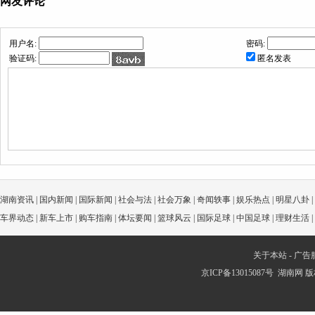
网友评论
用户名:
密码:
验证码:
匿名发表
湖南资讯
|
国内新闻
|
国际新闻
|
社会与法
|
社会万象
|
奇闻轶事
|
娱乐热点
|
明星八卦
|
车界动态
|
新车上市
|
购车指南
|
体坛要闻
|
篮球风云
|
国际足球
|
中国足球
|
理财生活
|
关于本站
-
广告
京ICP备13015087号
湖南网
版