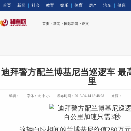
首页
新闻
社会
教育
娱乐
体育
房产
汽车
健康
首页
>
新闻
>
国际新闻
> 正文
迪拜警方配兰博基尼当巡逻车 最高
里
编辑：
字体：
大
中
小
发布时间：2013-04-14 18:48:28
来源：
这辆白绿相间的兰博基尼价值280万元