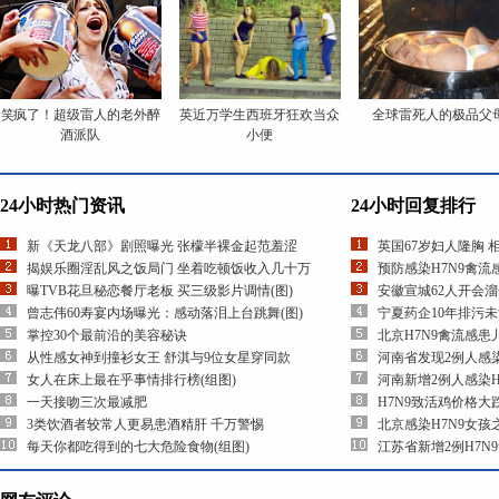
笑疯了！超级雷人的老外醉
英近万学生西班牙狂欢当众
全球雷死人的极品父
酒派队
小便
24小时热门资讯
24小时回复排行
新《天龙八部》剧照曝光 张檬半裸金起范羞涩
英国67岁妇人隆胸 
揭娱乐圈淫乱风之饭局门 坐着吃顿饭收入几十万
预防感染H7N9禽
曝TVB花旦秘恋餐厅老板 买三级影片调情(图)
安徽宣城62人开会
曾志伟60寿宴内场曝光：感动落泪上台跳舞(图)
宁夏药企10年排污
掌控30个最前沿的美容秘诀
北京H7N9禽流感
从性感女神到撞衫女王 舒淇与9位女星穿同款
河南省发现2例人感染
女人在床上最在乎事情排行榜(组图)
河南新增2例人感染H
一天接吻三次最减肥
H7N9致活鸡价格大
3类饮酒者较常人更易患酒精肝 千万警惕
北京感染H7N9女
每天你都吃得到的七大危险食物(组图)
江苏省新增2例H7N