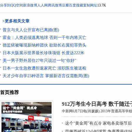
分享到
QQ空间
新浪微博
人人网
腾讯微博
豆瓣
百度搜藏
复制网址
13.7K
>更多相关文章
普京与夫人公开宣布已离婚(图)
霍金：人类必须逃离地球 否则一千年内将灭亡
德监狱被曝现新纳粹团伙 欲助长右翼犯罪势头
日本大阪展示世界最长珍珠项链 长度达222米
美一男子野外居住27年只说过一句“你好”
日本一女生急救遭拒返家死亡 渎职医生被送检
天才少年自学23种语言 掌握新语言仅需数周(图)
首页推荐
912万考生今日高考 数千随
中新网6月7日电(肖媛媛) 2013年普通高等学
这个“黄金周”有点冷 家电各卖场节
范佩西破近12小时球荒 争赛季最佳