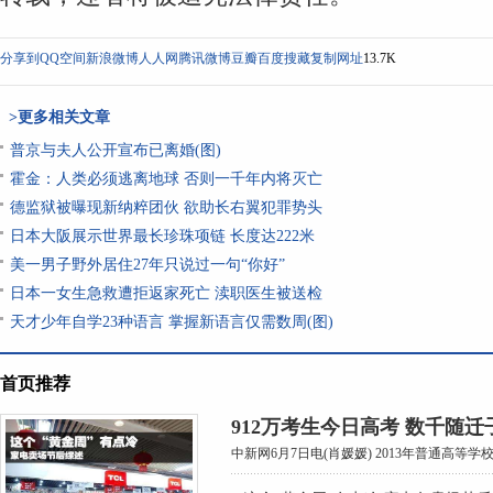
分享到
QQ空间
新浪微博
人人网
腾讯微博
豆瓣
百度搜藏
复制网址
13.7K
>更多相关文章
普京与夫人公开宣布已离婚(图)
霍金：人类必须逃离地球 否则一千年内将灭亡
德监狱被曝现新纳粹团伙 欲助长右翼犯罪势头
日本大阪展示世界最长珍珠项链 长度达222米
美一男子野外居住27年只说过一句“你好”
日本一女生急救遭拒返家死亡 渎职医生被送检
天才少年自学23种语言 掌握新语言仅需数周(图)
首页推荐
912万考生今日高考 数千随
中新网6月7日电(肖媛媛) 2013年普通高等学