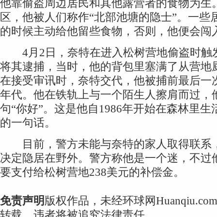
他靠偷盗周边居民和其他露营者的食物为生
区，他被人们称作“北部池塘的隐士”。一些
的时候主动给他留些食物，否则，他便会闯
4月2日，奈特在进入松树营地偷盗时触
将其逮捕，当时，他的背包里塞满了从营地
在接受审讯时，奈特交代，他被捕前最后一次
年代。他在铁轨上与一个陌生人擦肩而过，
句“你好”。这是他自1986年开始在森林里
的一句话。
目前，警方未能与奈特的家人取得联系，
决定隐居在野外。警方称他是一个迷，不过
要支付给松树营地238美元的补偿金。
免责声明
版权作品，未经环球网Huanqiu.c
转载，违者将被追究法律责任。