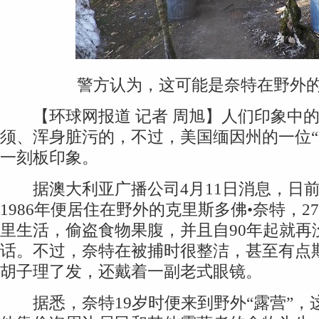
警方认为，这可能是奈特在野外的
【环球网报道 记者 周旭】人们印象中的
须、浑身脏污的，不过，美国缅因州的一位“
一刻板印象。
据澳大利亚广播公司4月11日消息，日前
1986年便居住在野外的克里斯多佛•奈特，2
里生活，偷盗食物果腹，并且自90年起就再
话。不过，奈特在被捕时很整洁，甚至有点
胡子理了发，还戴着一副老式眼镜。
据悉，奈特19岁时便来到野外“露营”，这