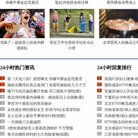
张檬半裸金起范羞涩
疑赴内地捞金称没整
透亮裸妆清秀迷人
笑疯了！超级雷人的老外醉
英近万学生西班牙狂欢当众
全球雷死人的极品父
酒派队
小便
24小时热门资讯
24小时回复排行
新《天龙八部》剧照曝光 张檬半裸金起范羞涩
英国67岁妇人隆胸 
揭娱乐圈淫乱风之饭局门 坐着吃顿饭收入几十万
预防感染H7N9禽
曝TVB花旦秘恋餐厅老板 买三级影片调情(图)
安徽宣城62人开会
曾志伟60寿宴内场曝光：感动落泪上台跳舞(图)
宁夏药企10年排污
掌控30个最前沿的美容秘诀
北京H7N9禽流感
从性感女神到撞衫女王 舒淇与9位女星穿同款
河南省发现2例人感染
女人在床上最在乎事情排行榜(组图)
河南新增2例人感染H
一天接吻三次最减肥
H7N9致活鸡价格大
3类饮酒者较常人更易患酒精肝 千万警惕
北京感染H7N9女
每天你都吃得到的七大危险食物(组图)
江苏省新增2例H7N