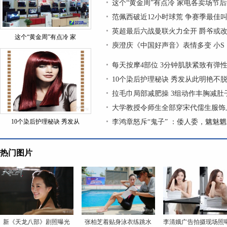
这个“黄金周”有点冷 家电各卖场节
范佩西破近12小时球荒 争赛季最佳
英超最后六战曼联火力全开 爵爷或改
这个“黄金周”有点冷 家
庾澄庆《中国好声音》表情多变 小S
每天按摩4部位 3分钟肌肤紧致有弹
10个染后护理秘诀 秀发从此明艳不
拉毛巾局部减肥操 3组动作丰胸减肚
大学教授令师生全部穿宋代儒生服饰上
10个染后护理秘诀 秀发从
李鸿章怒斥“鬼子” ：倭人委，魑魅
热门图片
新《天龙八部》剧照曝光
张柏芝着贴身泳衣练跳水
李清娥广告拍摄现场照