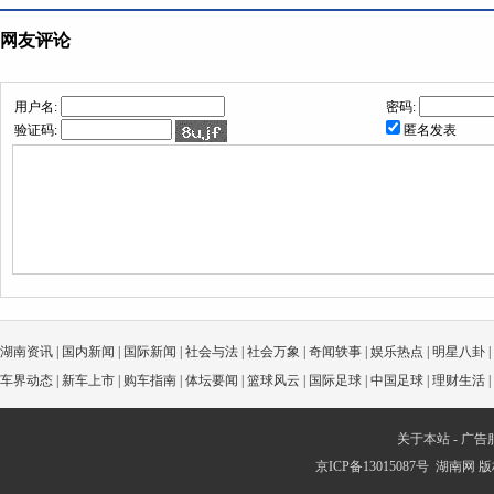
网友评论
用户名:
密码:
验证码:
匿名发表
湖南资讯
|
国内新闻
|
国际新闻
|
社会与法
|
社会万象
|
奇闻轶事
|
娱乐热点
|
明星八卦
|
车界动态
|
新车上市
|
购车指南
|
体坛要闻
|
篮球风云
|
国际足球
|
中国足球
|
理财生活
|
关于本站
-
广告
京ICP备13015087号
湖南网
版