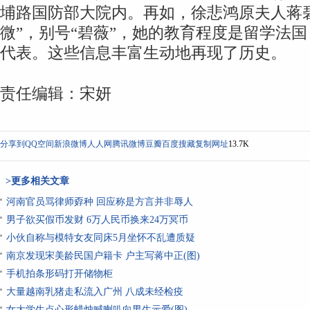
埔路国防部大院内。再如，徐悲鸿原夫人蒋
微”，别号“碧薇”，她的教育程度是留学法
代表。这些信息丰富生动地再现了历史。
责任编辑：宋妍
分享到
QQ空间
新浪微博
人人网
腾讯微博
豆瓣
百度搜藏
复制网址
13.7K
>更多相关文章
河南官员骂律师孬种 回应称是方言并非辱人
男子欲买假币发财 6万人民币换来24万冥币
小伙自称与模特女友同床5月坐怀不乱遭质疑
南京发现宋美龄民国户籍卡 户主写蒋中正(图)
手机拍条形码打开储物柜
大量越南乳猪走私流入广州 八成未经检疫
女大学生点心形蜡烛喊喇叭向男生示爱(图)