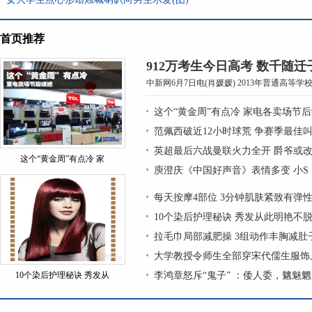
首页推荐
912万考生今日高考 数千随
中新网6月7日电(肖媛媛) 2013年普通高等学
这个“黄金周”有点冷 家电各卖场节
范佩西破近12小时球荒 争赛季最佳
英超最后六战曼联火力全开 爵爷或改
这个“黄金周”有点冷 家
庾澄庆《中国好声音》表情多变 小S
每天按摩4部位 3分钟肌肤紧致有弹
10个染后护理秘诀 秀发从此明艳不
拉毛巾局部减肥操 3组动作丰胸减肚
大学教授令师生全部穿宋代儒生服饰上
10个染后护理秘诀 秀发从
李鸿章怒斥“鬼子” ：倭人委，魑魅