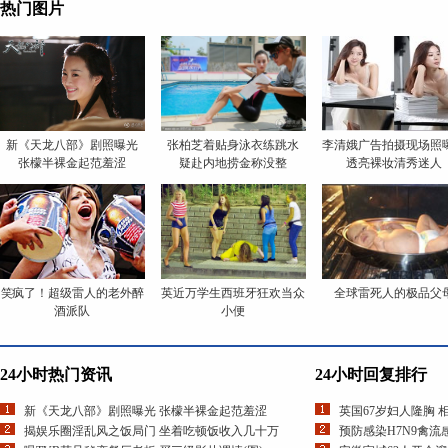
热门图片
新《天龙八部》剧照曝光
张柏芝着贴身泳衣练跳水
李清娥广告拍摄现场照
张檬半裸金起范羞涩
疑赴内地捞金称没整
透亮裸妆清秀迷人
笑疯了！超级雷人的老外醉
英近万学生西班牙狂欢当众
全球雷死人的极品父
酒派队
小便
24小时热门资讯
24小时回复排行
新《天龙八部》剧照曝光 张檬半裸金起范羞涩
英国67岁妇人隆胸 
揭娱乐圈淫乱风之饭局门 坐着吃顿饭收入几十万
预防感染H7N9禽