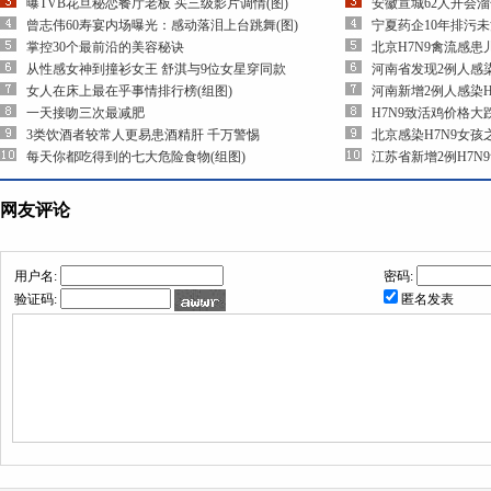
曝TVB花旦秘恋餐厅老板 买三级影片调情(图)
安徽宣城62人开会
曾志伟60寿宴内场曝光：感动落泪上台跳舞(图)
宁夏药企10年排污
掌控30个最前沿的美容秘诀
北京H7N9禽流感
从性感女神到撞衫女王 舒淇与9位女星穿同款
河南省发现2例人感染
女人在床上最在乎事情排行榜(组图)
河南新增2例人感染H
一天接吻三次最减肥
H7N9致活鸡价格大
3类饮酒者较常人更易患酒精肝 千万警惕
北京感染H7N9女
每天你都吃得到的七大危险食物(组图)
江苏省新增2例H7N
网友评论
用户名:
密码:
验证码:
匿名发表