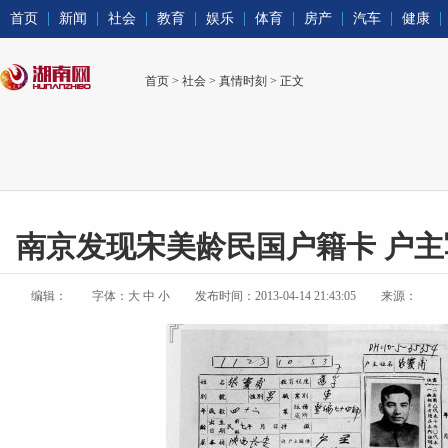
首页
新闻
社会
教育
娱乐
体育
房产
汽车
健康
首页
>
社会
>
真情时刻
> 正文
南京发现宋美龄民国户籍卡 户主
编辑：
字体：
大
中
小
发布时间：2013-04-14 21:43:05
来源：