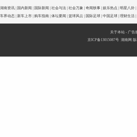
湖南资讯
|
国内新闻
|
国际新闻
|
社会与法
|
社会万象
|
奇闻轶事
|
娱乐热点
|
明星八卦
|
车界动态
|
新车上市
|
购车指南
|
体坛要闻
|
篮球风云
|
国际足球
|
中国足球
|
理财生活
|
关于本站
-
广告
京ICP备13015087号
湖南网
版