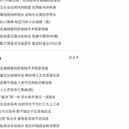
H7N9禽流感：吃鸡排和火锅涮肉需谨慎
立社会信用代码制度 信用账号伴终身
曝现新纳粹团伙 欲助长右翼犯罪势头
岁妇人隆胸 相恋29岁小伙成婚（图）
实施猪猴间肝移植手术获新突破
政协委员遭当街枪击 双膝中霰弹400颗
配兰博基尼当巡逻车 最高时速达350公里
条
更多
实施猪猴间肝移植手术获新突破
庸无法按期毕业 网传博士文凭系预先准
多数中低收入者付完房租仅够温饱
人公开宣布已离婚(图)
“破冰”第一年 符合条件者仅一成报名
生放弃高考 农村学生宁可打工不上三本
考生今日高考 数千随迁子女异地应试
金周”有点冷 家电各卖场节后综述
贴身泳衣练跳水 疑赴内地捞金称没整容