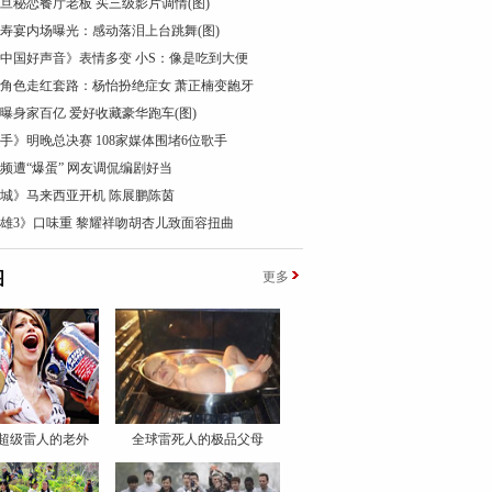
花旦秘恋餐厅老板 买三级影片调情(图)
0寿宴内场曝光：感动落泪上台跳舞(图)
中国好声音》表情多变 小S：像是吃到大便
星角色走红套路：杨怡扮绝症女 萧正楠变龅牙
曝身家百亿 爱好收藏豪华跑车(图)
手》明晚总决赛 108家媒体围堵6位歌手
频遭“爆蛋” 网友调侃编剧好当
城》马来西亚开机 陈展鹏陈茵
雄3》口味重 黎耀祥吻胡杏儿致面容扭曲
图
更多
超级雷人的老外
全球雷死人的极品父母