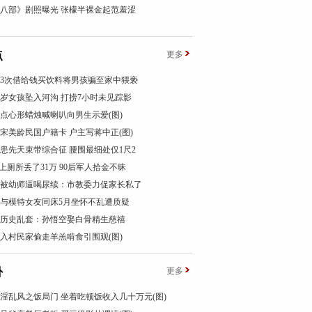
八部》剧照曝光 张檬半裸金起范羞涩
点
更多
汉3次借给钱买饮料将男孩骗至家中猥亵
1岁女孩坠入河沟 打捞7小时未见踪影
点心形蜡烛喊喇叭向男生示爱(图)
宋美龄民国户籍卡 户主写蒋中正(图)
女患先天束带综合征 腰围最细处仅1尺2
”上厕所丢了31万 90后军人拾金不昧
被幼师逼喝尿续：市教委力促家长私了
与模特女友同床5月坐怀不乱遭质疑
历史乱套：孙悟空娶白骨精生慈禧
入村民家偷走羊羔啃食引围观(图)
卦
更多
淫乱风之饭局门 坐着吃顿饭收入几十万元(图)