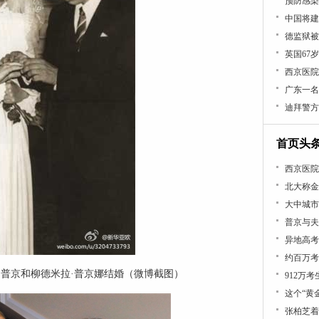
预防感染
中国将建
德监狱被
英国67
西京医院
广东一名
迪拜警方
首页头
西京医院
北大称金
大中城市
普京与夫
异地高考
约百万考
米尔·普京和柳德米拉·普京娜结婚（微博截图）
912万
这个“黄
张柏芝着