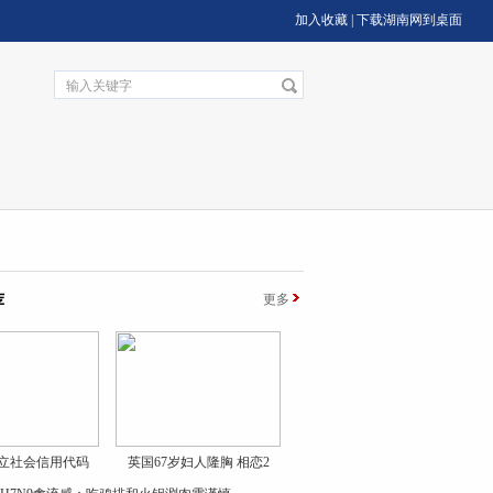
加入收藏
|
下载湖南网到桌面
荐
更多
立社会信用代码
英国67岁妇人隆胸 相恋2