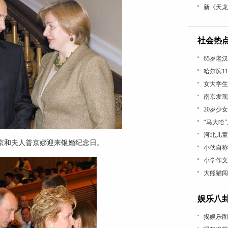
新《天龙
社会热
65岁老
哈尔滨1
女大学生
南京发现
20岁少
“马大哈
河北儿童
，普京和夫人普京娜迎来银婚纪念日。
小伙自称
小学作文
大熊猫闯
娱乐八
揭娱乐圈