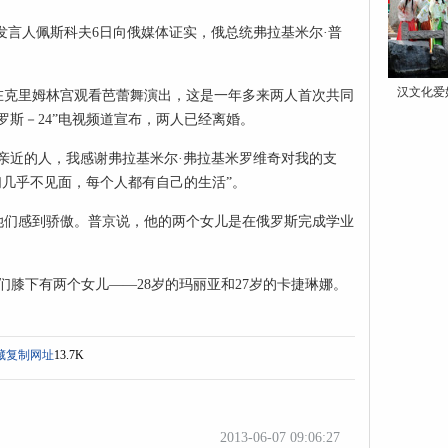
闻发言人佩斯科夫6日向俄媒体证实，俄总统弗拉基米尔·普
汉文化爱
在克里姆林宫观看芭蕾舞演出，这是一年多来两人首次共同
罗斯－24”电视频道宣布，两人已经离婚。
亲近的人，我感谢弗拉基米尔·弗拉基米罗维奇对我的支
们几乎不见面，每个人都有自己的生活”。
她们感到骄傲。普京说，他的两个女儿是在俄罗斯完成学业
他们膝下有两个女儿——28岁的玛丽亚和27岁的卡捷琳娜。
藏
复制网址
13.7K
2013-06-07 09:06:27