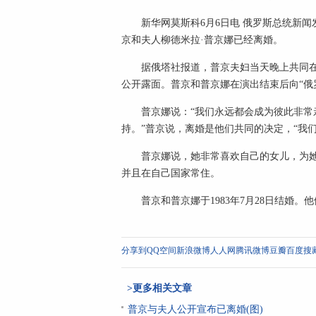
新华网莫斯科6月6日电 俄罗斯总统新
京和夫人柳德米拉·普京娜已经离婚。
据俄塔社报道，普京夫妇当天晚上共同
公开露面。普京和普京娜在演出结束后向“俄
普京娜说：“我们永远都会成为彼此非常
持。”普京说，离婚是他们共同的决定，“我
普京娜说，她非常喜欢自己的女儿，为
并且在自己国家常住。
普京和普京娜于1983年7月28日结婚。
分享到
QQ空间
新浪微博
人人网
腾讯微博
豆瓣
百度搜
>更多相关文章
普京与夫人公开宣布已离婚(图)