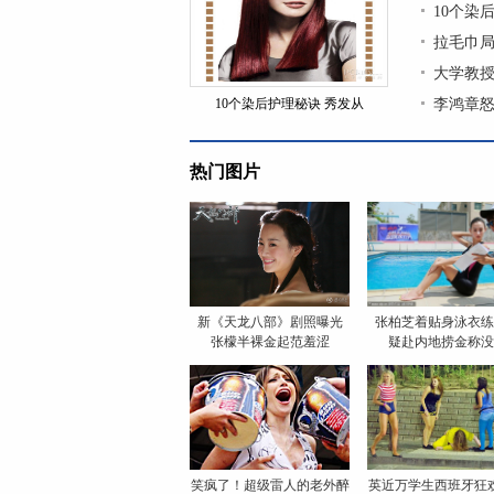
10个染
拉毛巾局
大学教授
10个染后护理秘诀 秀发从
李鸿章怒
热门图片
新《天龙八部》剧照曝光
张柏芝着贴身泳衣练
张檬半裸金起范羞涩
疑赴内地捞金称没
笑疯了！超级雷人的老外醉
英近万学生西班牙狂