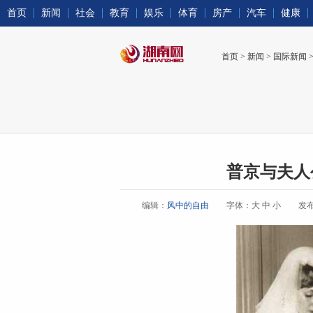
首页
新闻
社会
教育
娱乐
体育
房产
汽车
健康
首页
>
新闻
>
国际新闻
普京与夫人
编辑：
风中的自由
字体：
大
中
小
发布时