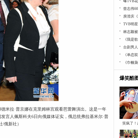
曝TVB
曾志伟6
庾澄庆《
TVB明
林志颖被
《我是歌
台剧男人
《单恋双
《巾帼枭
爆笑酷
人柳德米拉·普京娜在克里姆林宫观看芭蕾舞演出。这是一年
发言人佩斯科夫6日向俄媒体证实，俄总统弗拉基米尔·普
笑疯了！
社/俄新社）