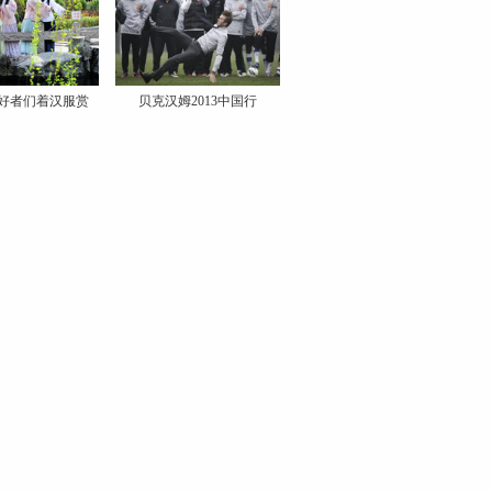
好者们着汉服赏
贝克汉姆2013中国行