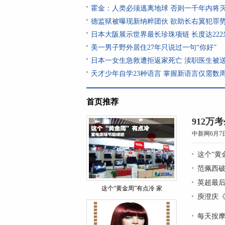
霍金：人类必须逃离地球 否则一千年内将
德监狱被曝现新纳粹团伙 欲助长右翼犯罪
日本大阪展示世界最长珍珠项链 长度达222
美一男子野外居住27年只说过一句“你好”
日本一女生急救遭拒返家死亡 渎职医生被
天才少年自学23种语言 掌握新语言仅需数周
首页推荐
912万
中新网6月7
这个“黄
范佩西破
英超最后
这个“黄金周”有点冷 家
庾澄庆《
每天按摩