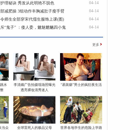
04-14
后护理秘诀 秀发从此明艳不脱色
04-14
部减肥操 3组动作丰胸减肚子瘦手臂
04-14
令师生全部穿宋代儒生服饰上课(图)
04-14
斥“鬼子” ：倭人委，魑魅魍魉四小鬼
更多
跳水
李清娥广告拍摄现场照曝光
“易装癖”男士的疯狂夜生活
整
透亮裸妆清秀迷人
欢当众
全球雷死人的极品父母
世界各地学生的危险上学路