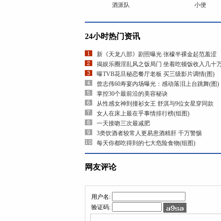
酒派队
小便
24小时热门资讯
新《天龙八部》剧照曝光 张檬半裸金起范羞涩
揭娱乐圈淫乱风之饭局门 坐着吃顿饭收入几十
曝TVB花旦秘恋餐厅老板 买三级影片调情(图)
曾志伟60寿宴内场曝光：感动落泪上台跳舞(图)
掌控30个最前沿的美容秘诀
从性感女神到撞衫女王 舒淇与9位女星穿同款
女人在床上最在乎事情排行榜(组图)
一天接吻三次最减肥
3类饮酒者较常人更易患酒精肝 千万警惕
每天你都吃得到的七大危险食物(组图)
网友评论
用户名:
验证码: