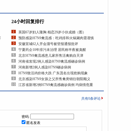
24小时回复排行
英国67岁妇人隆胸 相恋29岁小伙成婚（图）
万
预防感染H7N9禽流感：吃鸡排和火锅涮肉需谨慎
安徽宣城62人开会溜号被登报通报批评
宁夏药企10年排污未治理 居民称半夜被臭醒
北京H7N9禽流感患儿家所售活禽购自天津
河南省发现2例人感染H7N9禽流感确诊病例
河南新增2例人感染H7N9确诊病例
H7N9致活鸡价格大跌 广东茂名出现抢购现象
北京感染H7N9女孩之父所售禽类销往朝阳顺义
江苏省新增2例H7N9禽流感确诊病例 均病情危重
共有
0
条评论
密码:
匿名发表