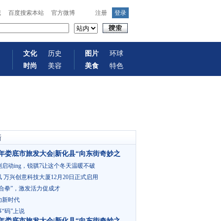
藏
百度搜索本站
官方微博
注册
登录
文化
历史
图片
环球
时尚
美容
美食
特色
新
22年娄底市旅发大会|新化县“向东街奇妙之
启动ing，锐骐7让这个冬天温暖不破
 万兴创意科技大厦12月20日正式启用
合拳”，激发活力促成才
功新时代
“码”上说
22年娄底市旅发大会|新化县“向东街奇妙之