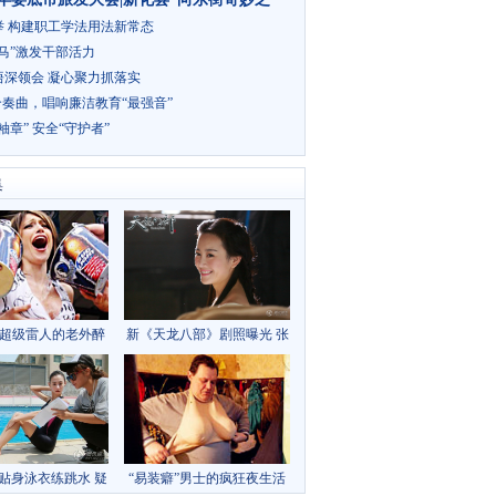
举 构建职工学法用法新常态
马”激发干部活力
悟深领会 凝心聚力抓落实
合奏曲，唱响廉洁教育“最强音”
袖章” 安全“守护者”
集
超级雷人的老外醉
新《天龙八部》剧照曝光 张
酒派队
檬半裸金起范羞涩
贴身泳衣练跳水 疑
“易装癖”男士的疯狂夜生活