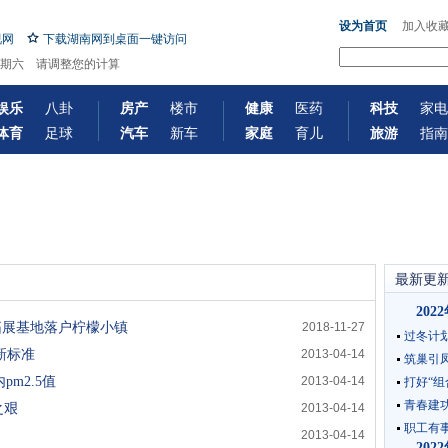
设为首页
加入收
视网
下载湖南网到桌面一键访问
-8 星期六 请调整您的计算
娱乐
八卦
房产
楼市
健康
医药
科技
家电
体育
足球
汽车
新车
家庭
育儿
旅游
指南
最新更
20
拓展基地落户柠檬小镇
2018-11-27
过冬计划
新标准
2013-04-14
筑巢引凤
m2.5值
2013-04-14
打好“组
青春建
之艰
2013-04-14
职工有事
2013-04-14
20