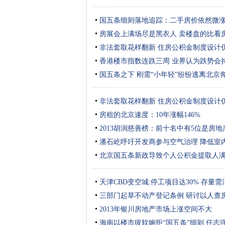
国五条细则落地追踪：二手房价依然微
房展会上满场尽是黑衣人 卖楼盘的比看
非法套取花样翻新 住房公积金制度设计
香港楼市指数连跌三周 业界认为跌势会
国五条之下 刚需“小年轻”纷纷逃离北京
非法套取花样翻新 住房公积金制度设计
房租的北京速度：10年涨幅146%
2013胡润慈善榜：前十名中有5位是房地
潘石屹呼吁开发商参与空气治理 降低室内p
北京国五条新政导致个人公积金提取人满
天津CBD变空城:停工项目达30% 存量需
三部门起草不动产登记条例 研讨以人查
2013年银川房地产市场上涨空间不大
海南以楼市疲软婉拒“国五条”细则 任志