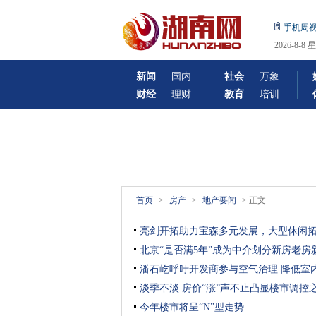
手机周
2026-8
机日期!
新闻
国内
社会
万象
财经
理财
教育
培训
首页
>
房产
>
地产要闻
> 正文
亮剑开拓助力宝森多元发展，大型休闲
北京“是否满5年”成为中介划分新房老房
潘石屹呼吁开发商参与空气治理 降低室内p
淡季不淡 房价“涨”声不止凸显楼市调控
今年楼市将呈“N”型走势