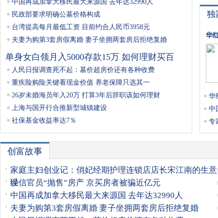
中国再成加拿大移民最大来源国 去年达32990人
独
民政部要求明确公墓价格构成
台湾提高每月最低工资 目前约合人民币3958元
华
夫妻为购第3套房假离婚 妻子坐拥两套房后拒绝复婚
单身女白领月入5000存款15万 如何理财买百
人民日报调查死不起：墓价超房价还有各种收费
重疾险购险关键看现金价值 养老保障只选其一
26岁未婚海员年入20万 打算3年后辞职该如何理财
华
上海与国开行合推新型城镇建设
中
社保基金收益率达7％
专
创富故事
家庭主妇创业记：俏妃经期护理连锁店店长宋江南的生意
经
误信官员“抛售”房产 京买房者被骗近亿元
中国再成加拿大移民最大来源国 去年达32990人
夫妻为购第3套房假离婚 妻子坐拥两套房后拒绝复婚