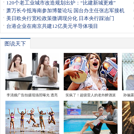
120个老工业城市改造规划出炉：“比建新城更难”
萧万长今抵海南参加博鳌论坛 国台办主任张志军接机
美日欧央行宽松政策微调现分化 日本央行踩油门
台港企业在南京共建12亿美元半导体项目
图说天下
李清娥广告拍摄现场照曝光 透亮
笑疯了！超级雷人的老外醉酒派
孙俪露