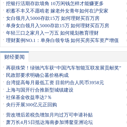
挖银行活期存款墙角 10万闲钱怎样才能赚更多
积蓄不丰又不愿啃老 嫁老外女青年如何在沪安家
女白领月入5000存款15万 如何理财买百万房
单身女白领月入5000存款15万 如何理财买百万房
年轻三口之家月入一万五 如何规划教育理财
理财案例NO.1：单身白领专场 如何买房买车资产增值
财经要闻
再获殊荣！绿驰汽车获“中国汽车智能互联发展贡献奖”
民政部要求明确公墓价格构成
台湾提高每月最低工资 目前约合人民币3958元
上海与国开行合推新型城镇建设
社保基金收益率达7％
央行开展300亿元正回购
营改增后若税负增加月均过万可申请补贴
萧万长4月5日抵达海南参加博鳌亚洲论坛