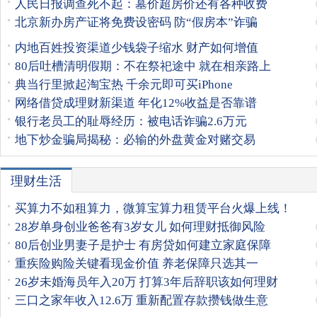
人民日报调查死不起：墓价超房价还有各种收费
北京新办房产证将免费设密码 防“假房本”诈骗
内地百姓投资渠道少钱袋子缩水 财产如何增值
80后吐槽清明假期：不在祭祀途中 就在相亲路上
典当行里掀起淘宝热 千余元即可买iPhone
网络借贷成理财新渠道 年化12%收益是否靠谱
银行老员工的耻辱经历：被电话诈骗2.6万元
地下炒金骗局揭秘：必输的外盘黄金对赌交易
理财生活
买算力不如租算力，微算宝算力租赁平台火爆上线！
28岁单身创业爸爸有3岁女儿 如何理财抵御风险
80后创业男妻子是护士 有房贷如何建立家庭保障
重疾险购险关键看现金价值 养老保障只选其一
26岁未婚海员年入20万 打算3年后辞职该如何理财
三口之家年收入12.6万 重新配置存款攒钱做生意