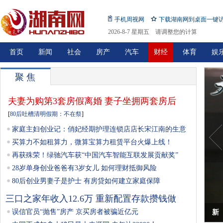
手机周视网
下载湖南网到桌面一键
2026-8-7 星期五 请调整您的计算
机日期!
首页
新闻
社会
房产
汽车
财经
体育
娱
聚 焦
夫妻为购第3套房假离婚 妻子坐拥两套房后
[
80后吐槽清明假期：不在祭
]
家庭主妇创业记：俏妃经期护理连锁店店长宋江南的生意
买算力不如租算力，微算宝算力租赁平台火爆上线！
再获殊荣！绿驰汽车获“中国汽车智能互联发展贡献奖”
28岁单身创业爸爸有3岁女儿 如何理财抵御风险
80后创业男妻子是护士 有房贷如何建立家庭保障
三口之家年收入12.6万 重新配置存款攒钱做
误信官员“抛售”房产 京买房者被骗近亿元
新