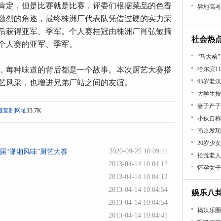
肯定，但是比赛就是比赛，评委们根据菜品的色香
异地高考
激烈的角逐，最终株洲厂代表队凭借过硬的实力荣
后获得亚军、季军。个人赛桂冠由株洲厂肖弘敏摘
社会热
个人赛的亚军、季军。
“马大哈
，每种味道的背后都是一个故事。本次厨艺大赛搭
哈尔滨1
65岁老
艺风采，也增进兄弟厂站之间的友谊。
大学生按
妻子产子
藏
复制网址
13.7K
小伙自称
南京发现
20岁少
2020-09-25 10:09:11
届“潇湘风味”厨艺大赛
拾荒老人
2013-04-14 10:04:12
怀孕女子
2013-04-14 10:04:12
2013-04-14 10:04:54
娱乐八
2013-04-14 10:04:54
揭娱乐圈
2013-04-14 10:04:41