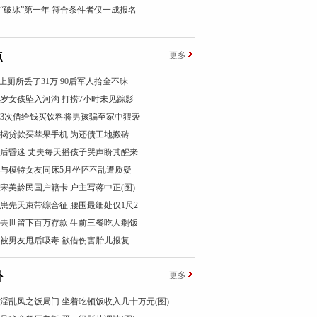
“破冰”第一年 符合条件者仅一成报名
点
更多
”上厕所丢了31万 90后军人拾金不昧
1岁女孩坠入河沟 打捞7小时未见踪影
汉3次借给钱买饮料将男孩骗至家中猥亵
揭贷款买苹果手机 为还债工地搬砖
后昏迷 丈夫每天播孩子哭声盼其醒来
与模特女友同床5月坐怀不乱遭质疑
宋美龄民国户籍卡 户主写蒋中正(图)
女患先天束带综合征 腰围最细处仅1尺2
去世留下百万存款 生前三餐吃人剩饭
被男友甩后吸毒 欲借伤害胎儿报复
卦
更多
淫乱风之饭局门 坐着吃顿饭收入几十万元(图)