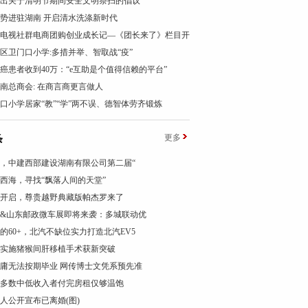
出关于清明节期间安全文明祭扫的倡议
势进驻湖南 开启清水洗涤新时代
电视社群电商团购创业成长记—《团长来了》栏目开
区卫门口小学:多措并举、智取战“疫”
癌患者收到40万：“e互助是个值得信赖的平台”
南总商会: 在商言商更言做人
口小学居家“教”“学”两不误、德智体劳齐锻炼
条
更多
，中建西部建设湖南有限公司第二届“
西海，寻找“飘落人间的天堂”
开启，尊贵越野典藏版帕杰罗来了
&山东邮政微车展即将来袭：多城联动优
的60+，北汽不缺位实力打造北汽EV5
实施猪猴间肝移植手术获新突破
庸无法按期毕业 网传博士文凭系预先准
多数中低收入者付完房租仅够温饱
人公开宣布已离婚(图)