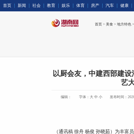
首页
新闻
社会
教育
娱乐
体育
房产
汽车
健康
首页
>
美食
>
地方特色
以厨会友，中建西部建设
艺
编辑：
字体：
大
中
小
发布时间：2020-09
（通讯稿 徐舟 杨俊 孙晓茹）为丰富