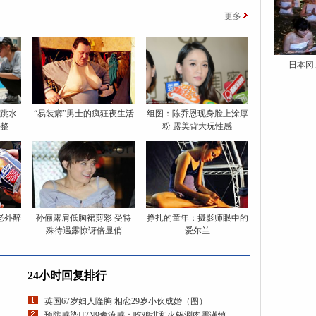
更多
日本冈
跳水
“易装癖”男士的疯狂夜生活
组图：陈乔恩现身脸上涂厚
整
粉 露美背大玩性感
老外醉
孙俪露肩低胸裙剪彩 受特
挣扎的童年：摄影师眼中的
殊待遇露惊讶倍显俏
爱尔兰
24小时回复排行
英国67岁妇人隆胸 相恋29岁小伙成婚（图）
预防感染H7N9禽流感：吃鸡排和火锅涮肉需谨慎