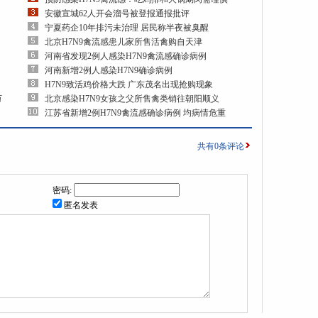
安徽宣城62人开会溜号被登报通报批评
宁夏药企10年排污未治理 居民称半夜被臭醒
北京H7N9禽流感患儿家所售活禽购自天津
河南省发现2例人感染H7N9禽流感确诊病例
河南新增2例人感染H7N9确诊病例
H7N9致活鸡价格大跌 广东茂名出现抢购现象
万
北京感染H7N9女孩之父所售禽类销往朝阳顺义
江苏省新增2例H7N9禽流感确诊病例 均病情危重
共有
0
条评论
密码:
匿名发表