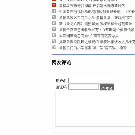
康福星强势进驻湖南 开启清水洗涤新时代
中国首档电视社群电商团购创业成长记—《团长
常德武陵区卫门口小学:多措并举、智取战“疫”
新《天龙八部》剧照曝光 张檬半裸金起范羞涩
常德子宫癌患者收到40万：“e互助是个值得信赖
大洋洲湖南总商会: 在商言商更言做人
揭娱乐圈淫乱风之饭局门 坐着吃顿饭收入几十
常德卫门口小学居家“教”“学”两不误、德智
网友评论
用户名:
验证码: