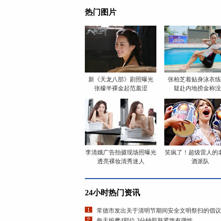
热门图片
新《天龙八部》剧照曝光
张柏芝着贴身泳衣练
张檬半裸金起范羞涩
疑赴内地捞金称没
李清娥广告拍摄现场照曝光
笑疯了！超级雷人的
透亮裸妆清秀迷人
酒派队
24小时热门资讯
常德市发出关于清明节期间安全文明祭扫的倡议
每天按摩4部位 3分钟肌肤紧致有弹性