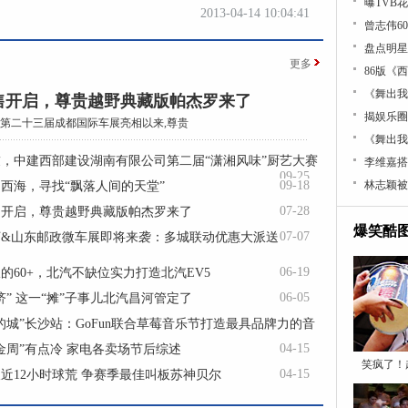
曝TVB
2013-04-14 10:04:41
曾志伟6
盘点明星
更多
86版《
《舞出我
售开启，尊贵越野典藏版帕杰罗来了
揭娱乐圈
在第二十三届成都国际车展亮相以来,尊贵
《舞出我
，中建西部建设湖南有限公司第二届“潇湘风味”厨艺大赛
李维嘉搭
09-25
09-18
林志颖被
西海，寻找“飘落人间的天堂”
07-28
售开启，尊贵越野典藏版帕杰罗来了
爆笑酷
07-07
河&山东邮政微车展即将来袭：多城联动优惠大派送
06-19
的60+，北汽不缺位实力打造北汽EV5
06-05
济” 这一“摊”子事儿北汽昌河管定了
的城”长沙站：GoFun联合草莓音乐节打造最具品牌力的音
04-15
金周”有点冷 家电各卖场节后综述
06-24
笑疯了！
04-15
近12小时球荒 争赛季最佳叫板苏神贝尔