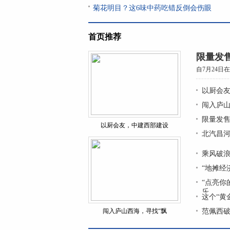
菊花明目？这6味中药吃错反倒会伤眼
首页推荐
限量发
自7月24日
以厨会友
闯入庐山
限量发
以厨会友，中建西部建设
北汽昌
乘风破浪
“地摊经
“点亮你
乐
这个“黄
闯入庐山西海，寻找“飘
范佩西破