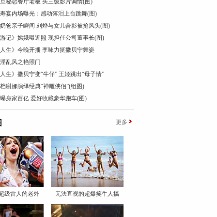
花旦秘恋餐厅老板 买三级影片调情(图)
0寿宴内场曝光：感动落泪上台跳舞(图)
奶爸亲子瞬间 刘烨与女儿合影被抢风头(图)
西游记》嫦娥曝近照 现担任公司董事长(图)
人生》今晚开播 李咏力挺撒贝宁舞姿
淫乱风之艳照门
人生》撒贝宁变“牛仔” 王姬跳出“母子情”
档谢娜演绎经典“神雕侠侣”(组图)
曝身家百亿 爱好收藏豪华跑车(图)
图
更多
超级雷人的老外
无法直视的超爆笑牛人搞