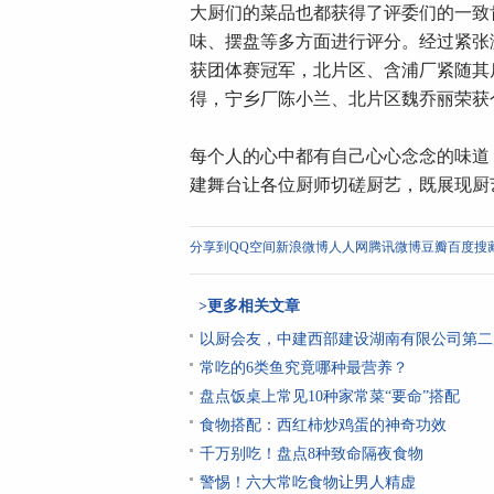
大厨们的菜品也都获得了评委们的一致
味、摆盘等多方面进行评分。经过紧张
获团体赛冠军，北片区、含浦厂紧随其
得，宁乡厂陈小兰、北片区魏乔丽荣获
每个人的心中都有自己心心念念的味道
建舞台让各位厨师切磋厨艺，既展现厨
分享到
QQ空间
新浪微博
人人网
腾讯微博
豆瓣
百度搜
>更多相关文章
以厨会友，中建西部建设湖南有限公司第二
常吃的6类鱼究竟哪种最营养？
盘点饭桌上常见10种家常菜“要命”搭配
食物搭配：西红柿炒鸡蛋的神奇功效
千万别吃！盘点8种致命隔夜食物
警惕！六大常吃食物让男人精虚