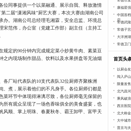
常德市发
各位同事提供一个以菜融通、展示自我、释放激情
康福星强
了第二届“潇湘风味”厨艺大赛，本次大赛由湖南公司
中国首档
承办。湖南公司总经理毛湘霖，安全总监、环境总
启
常德武陵
理宋范伟，办公室（党建工作部）副主任（主持工
常德子宫
。
大洋洲湖
常德卫门
在规定的90分钟内完成规定菜小炒黄牛肉、素菜豆
分钟之内现场制作甜品、饮料以及水果拼盘等无油烟
首页头
以厨会友
闯入庐山
各厂站代表队的10支代表队32位厨师齐聚株洲
限量发售
炖、煮，展示着他们的不凡身手。各位厨师们都是
北汽昌河
色菜环节中体现得淋漓尽致，各位厨师毫无保留的
乘风破浪
为所有观众呈现了一场色香味俱全的美食盛宴，也
西京医院
帆风顺、掌上明珠、春夏秋冬、霸王卸甲、富甲天
北大称金
大中城市
普京与夫