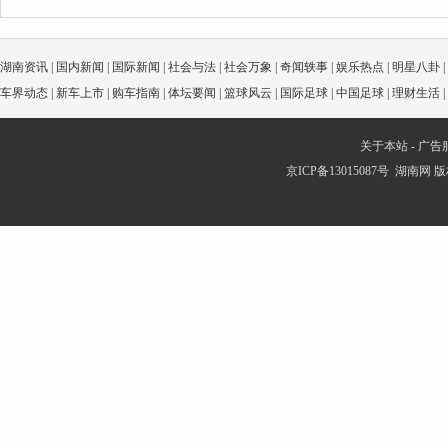
湖南资讯
|
国内新闻
|
国际新闻
|
社会与法
|
社会万象
|
奇闻轶事
|
娱乐热点
|
明星八卦
|
车界动态
|
新车上市
|
购车指南
|
体坛要闻
|
篮球风云
|
国际足球
|
中国足球
|
理财生活
|
关于本站
-
广告
京ICP备13015087号
湖南网
版