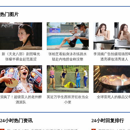
热门图片
新《天龙八部》剧照曝光
张柏芝着贴身泳衣练跳水
李清娥广告拍摄现场照
张檬半裸金起范羞涩
疑赴内地捞金称没整
透亮裸妆清秀迷人
笑疯了！超级雷人的老外醉
英近万学生西班牙狂欢当众
全球雷死人的极品父
酒派队
小便
24小时热门资讯
24小时回复排行