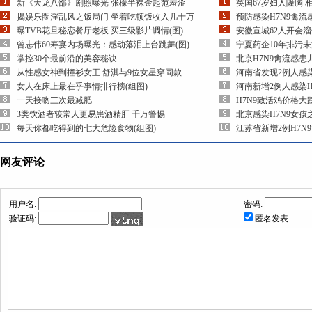
新《天龙八部》剧照曝光 张檬半裸金起范羞涩
英国67岁妇人隆胸 
揭娱乐圈淫乱风之饭局门 坐着吃顿饭收入几十万
预防感染H7N9禽
曝TVB花旦秘恋餐厅老板 买三级影片调情(图)
安徽宣城62人开会
曾志伟60寿宴内场曝光：感动落泪上台跳舞(图)
宁夏药企10年排污
掌控30个最前沿的美容秘诀
北京H7N9禽流感
从性感女神到撞衫女王 舒淇与9位女星穿同款
河南省发现2例人感染
女人在床上最在乎事情排行榜(组图)
河南新增2例人感染H
一天接吻三次最减肥
H7N9致活鸡价格大
3类饮酒者较常人更易患酒精肝 千万警惕
北京感染H7N9女
每天你都吃得到的七大危险食物(组图)
江苏省新增2例H7N
网友评论
用户名:
密码:
验证码:
匿名发表