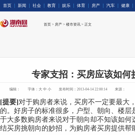
首页
新闻
社会
教育
娱乐
体育
房产
汽车
健康
首页
>
房产
>
楼市资讯
> 正文
专家支招：买房应该如何
编辑：
字体：
大
中
小
发布时间：2013-04-14 22:00:14
来源：
[提要]
对于购房者来说，买房不一定要最大
的。好房子的标准很多，户型、朝向、楼层
于大多数购房者来说对于朝向却不知该如何
结买房挑朝向的妙招，为购房者买房提供帮