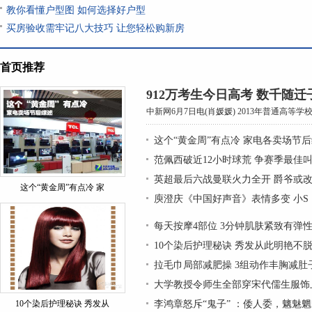
教你看懂户型图 如何选择好户型
买房验收需牢记八大技巧 让您轻松购新房
首页推荐
912万考生今日高考 数千随
中新网6月7日电(肖媛媛) 2013年普通高等学
这个“黄金周”有点冷 家电各卖场节
范佩西破近12小时球荒 争赛季最佳
英超最后六战曼联火力全开 爵爷或改
这个“黄金周”有点冷 家
庾澄庆《中国好声音》表情多变 小S
每天按摩4部位 3分钟肌肤紧致有弹
10个染后护理秘诀 秀发从此明艳不
拉毛巾局部减肥操 3组动作丰胸减肚
大学教授令师生全部穿宋代儒生服饰上
10个染后护理秘诀 秀发从
李鸿章怒斥“鬼子” ：倭人委，魑魅