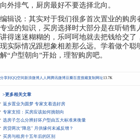
向外排气，厨房最好不要选择北向。
编辑说：其实对于我们很多首次置业的购房
专业的知识，买房选择时大部分是在听销售
讲得迷迷糊糊的，乐呵呵地就去把钱给交了
现实际情况跟想象相差那么远。学着做个聪
解“户型朝向”开始，理智购房吧。
分享到
QQ空间
新浪微博
人人网
腾讯微博
豆瓣
百度搜藏
复制网址
13.7K
>更多相关文章
返乡置业为圆梦 专家支着选好房
专家支招：买房应该如何挑朝向
选房子怎么分辨好坏户型由五大标准来衡量
房贷两次“降息” 月供缘何未减反增？
买房与租房十五年后的区别