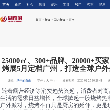
首页
新闻
社会
教育
娱乐
体育
房产
汽车
健康
首页
>
新闻
>
国内新闻
> 正文
25000㎡、300+品牌、20000
烤展5月定档广州，打造全球户外
编辑：
风中的自由
字体：
大
中
小
发布时间：2026-02-25 10:28:41
随着露营经济等消费趋势兴起，消费者对高
生活的需求日益增长，全球掀起一股烧烤热
户外派对，烧烤不再只是厨房的延伸，更是