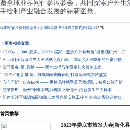
邀全球业界同仁参展参会，共同探索户外生
手绘制产业融合发展的崭新图景。
分享到
QQ空间
新浪微博
人人网
腾讯微博
豆瓣
百度搜藏
复制网址
13.7K
>更多相关文章
25000㎡、300+品牌、20000+买家：亚洲户外烧烤展5月定档广州，打
Amos阿麦斯请世界人民吃糖之崀山站：请家乡人民吃糖的甜蜜回馈
骏马迎春“橙”意献 —— 新奇士橙马年限定礼盒贺岁上市
“戏曲+”创新破圈：2026湖南戏曲春晚 打造沉浸式文旅盛宴
心向守护，自在纵横 —— 纵横品牌携手蓝天救援队，共启公益守护
克莱普斯：融合“创业者魄力与实业家情怀”的新质生产力样本
新建长沙至株洲城际铁路云龙段先期实施工程 社会稳定风险评估公
首页推荐
2022年娄底市旅发大会|新化