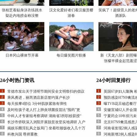
张柏芝着贴身泳衣练跳水
汉文化爱好者们着汉服赏樱
笑疯了！超级雷人的老
疑赴内地捞金称没整
游春
酒派队
日本冈山裸体节开幕
每日爆笑图片联播
新《天龙八部》剧照
张檬半裸金起范羞
24小时热门资讯
24小时回复排行
常德市发出关于清明节期间安全文明祭扫的倡议
英国67岁妇人隆胸 
乘风勇进，丽芮酒店新店签约落户长沙
预防感染H7N9禽
每天按摩4部位 3分钟肌肤紧致有弹性
曝TVB花旦秘恋餐厅
及时给孩子老人打上肺炎球菌疫苗比“囤药”更
安徽宣城62人开会
中科人才专家组考察调研 湖南省3所职校获授“
宁夏药企10年排污
长沙市侨联深入浏阳开展脱贫攻坚实地调研 入户
北京H7N9禽流感
揭娱乐圈淫乱风之饭局门 坐着吃顿饭收入几十万
河南省发现2例人感染
科教兴国 尊师重教
河南新增2例人感染H