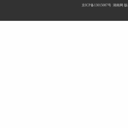
京ICP备13015087号
湖南网
版