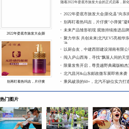
随着2022年娄底市旅发大会的正式启幕，新化
2022年娄底市旅发大会|新化县“向东
别再盯着热玛吉，片仔癀“小弹簧”
未来产品雏形初现 观致持续推进品
2022年娄底市旅发大会|新
聚力华东 共创未来|北汽EV5亮相华
决
以厨会友，中建西部建设湖南有限公
闯入庐山西海，寻找“飘落人间的天堂
限量发售开启，尊贵越野典藏版帕杰
北汽昌河&山东邮政微车展即将来袭
别再盯着热玛吉，片仔癀
乘风破浪的60+，北汽不缺位实力打造
热门图片