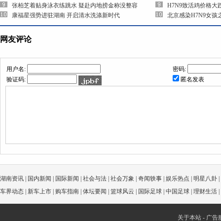
张柏芝着贴身泳衣练跳水 疑赴内地捞金称没整容
H7N9致活鸡价格大
康福星强势进驻湖南 开启清水洗涤新时代
北京感染H7N9女
网友评论
用户名:
密码:
验证码:
匿名发表
湖南资讯
|
国内新闻
|
国际新闻
|
社会与法
|
社会万象
|
奇闻轶事
|
娱乐热点
|
明星八卦
|
车界动态
|
新车上市
|
购车指南
|
体坛要闻
|
篮球风云
|
国际足球
|
中国足球
|
理财生活
|
关于本站
-
广告